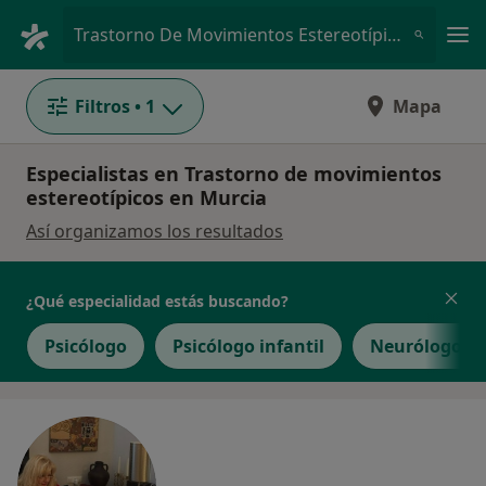
Men
Trastorno De Movimientos Estereotípicos • Murcia, Murcia
Filtros
• 1
Mapa
Especialistas en Trastorno de movimientos
estereotípicos en Murcia
Así organizamos los resultados
¿Qué especialidad estás buscando?
Psicólogo
Psicólogo infantil
Neurólogo pe