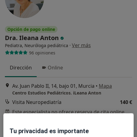
Opción de pago online
Dra. Ileana Anton
·
Ver más
Pediatra, Neuróloga pediátrica
96 opiniones
Dirección
Online
Av. Juan Pablo II, 14, bajo 01, Murcia
•
Mapa
Centro Estudios Pediátricos. iLeana Anton
Visita Neuropediatría
140 €
Este especialista no ofrece reserva de cita online en esta dirección.
Pedir una cita
Tu privacidad es importante