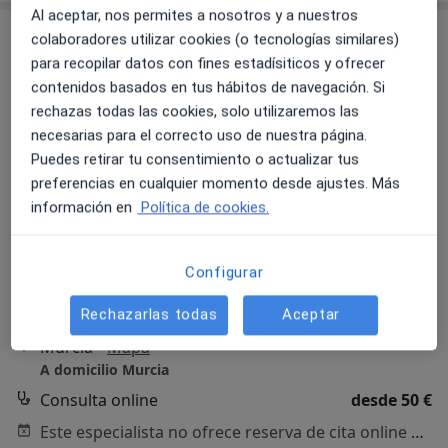
Al aceptar, nos permites a nosotros y a nuestros
colaboradores utilizar cookies (o tecnologías similares)
para recopilar datos con fines estadísiticos y ofrecer
contenidos basados en tus hábitos de navegación. Si
rechazas todas las cookies, solo utilizaremos las
necesarias para el correcto uso de nuestra página.
Puedes retirar tu consentimiento o actualizar tus
preferencias en cualquier momento desde ajustes. Más
Iván Rubio Rubio
información en
Política de cookies.
·
Ver más
Psicólogo, Psicólogo infantil
203 opiniones
Configurar
Dirección
Online
Rechazarlas todas
Aceptar
Murcia
•
Mapa
A domicilio Murcia
Consulta online
desde 50 €
Este especialista no ofrece reserva de cita online en esta dirección.