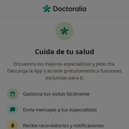
Men
Trastornos De Conducta • Pego, Alicante
Filtros
• 1
Mapa
Especialistas en Trastornos de conducta en
Cuida de tu salud
Pego
Así organizamos los resultados
Encuentra los mejores especialistas y pide cita.
Descarga la App y accede gratuitamente a funciones
exclusivas para ti:
¿Qué especialidad estás buscando?
Psicólogo
Gestiona tus visitas fácilmente
Envía mensajes a tus especialistas
Recibe recordatorios y notificaciones