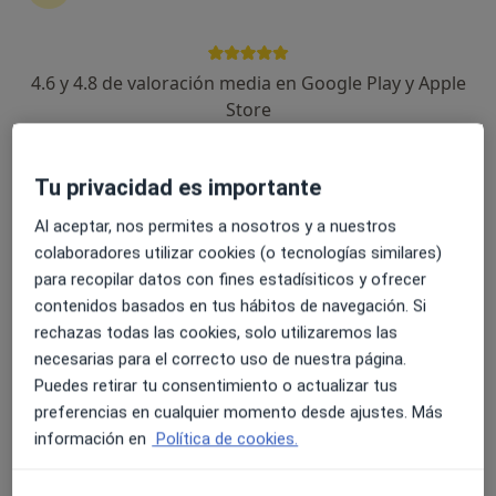
4.6 y 4.8 de valoración media en Google Play y Apple
Store
Opción de pago online
Zaida Muñoz
·
Ver más
Psicóloga
Tu privacidad es importante
27 opiniones
Al aceptar, nos permites a nosotros y a nuestros
Dirección 1
Dirección 2
Dirección 3
Onlin
colaboradores utilizar cookies (o tecnologías similares)
para recopilar datos con fines estadísiticos y ofrecer
contenidos basados en tus hábitos de navegación. Si
Av. Oliva 6, Pego
•
Mapa
rechazas todas las cookies, solo utilizaremos las
Policlínica Pego
necesarias para el correcto uso de nuestra página.
Consulta online
50 €
Puedes retirar tu consentimiento o actualizar tus
Este especialista no ofrece reserva de cita online en esta dirección.
preferencias en cualquier momento desde ajustes. Más
información en
Política de cookies.
Pedir una cita