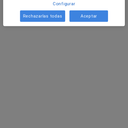
Configurar
Rechazarlas todas
Aceptar
Dolo Mulet
·
Ver más
Psicóloga
10 opiniones
Dirección
Online
C/ La Bassa, 60, Gata de Gorgos
•
Mapa
Dolo Mulet - Psicóloga Sanitaria
Atención psicológica
50 €
Este especialista no ofrece reserva de cita online en esta dirección.