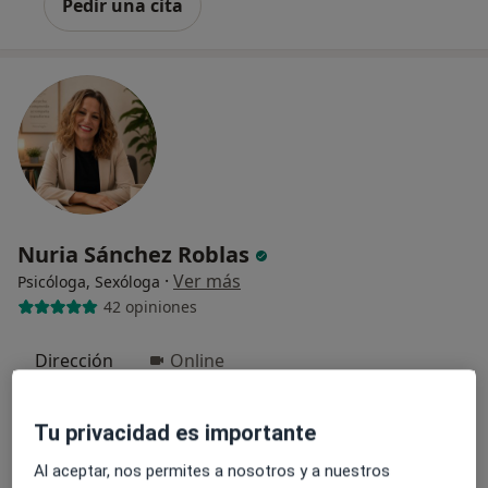
Pedir una cita
Nuria Sánchez Roblas
·
Ver más
Psicóloga, Sexóloga
42 opiniones
Dirección
Online
C. Fomento, 12 1º modulo 13, Mairena del Aljarafe
•
Mapa
Tu privacidad es importante
Nuria Sánchez Roblas Psicología y Sexología
Al aceptar, nos permites a nosotros y a nuestros
Consulta online
65 €