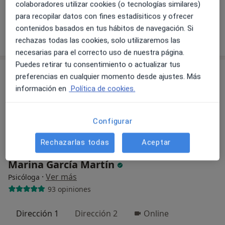
colaboradores utilizar cookies (o tecnologías similares)
Este especialista no ofrece reserva de cita online en esta dirección.
para recopilar datos con fines estadísiticos y ofrecer
contenidos basados en tus hábitos de navegación. Si
Pedir una cita
rechazas todas las cookies, solo utilizaremos las
necesarias para el correcto uso de nuestra página.
Puedes retirar tu consentimiento o actualizar tus
preferencias en cualquier momento desde ajustes. Más
información en
Política de cookies.
Configurar
Rechazarlas todas
Aceptar
Opción de pago online
Marina García Martín
·
Ver más
Psicóloga
93 opiniones
Dirección 1
Dirección 2
Online