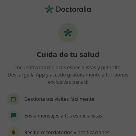
Men
Trastornos De Conducta • Sitges, Barcelona
Filtros
• 1
Seguro
Mapa
Especialistas en Trastornos de conducta en
Cuida de tu salud
Sitges
Así organizamos los resultados
Encuentra los mejores especialistas y pide cita.
Descarga la App y accede gratuitamente a funciones
exclusivas para ti:
¿Qué especialidad estás buscando?
Psicólogo
Terapeuta complementario
Gestiona tus visitas fácilmente
Psicólogo infantil
Analista clínico
Envía mensajes a tus especialistas
Patólogo
Ver más
Recibe recordatorios y notificaciones