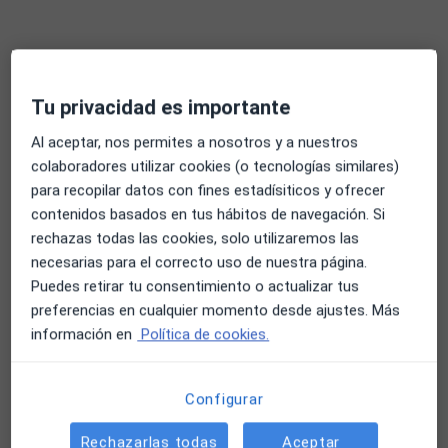
Tu privacidad es importante
Al aceptar, nos permites a nosotros y a nuestros
colaboradores utilizar cookies (o tecnologías similares)
para recopilar datos con fines estadísiticos y ofrecer
Dmitry Zenin
contenidos basados en tus hábitos de navegación. Si
·
Ver más
Psicólogo
rechazas todas las cookies, solo utilizaremos las
69 opiniones
necesarias para el correcto uso de nuestra página.
Puedes retirar tu consentimiento o actualizar tus
Dirección
Online
preferencias en cualquier momento desde ajustes. Más
información en
Política de cookies.
Avinguda Camí dels Capellans 89, Sitges
•
Mapa
Centre de Psicologia Sanitària Fran Castillo
Configurar
Atención psicológica a domicilio
desde 120 €
Rechazarlas todas
Aceptar