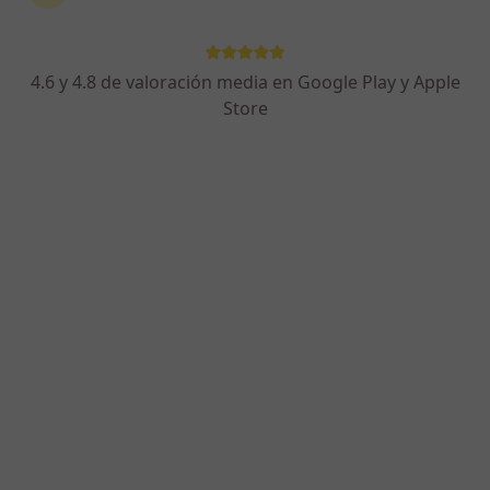
4.6 y 4.8 de valoración media en Google Play y Apple
Store
Jordi Cort Hidalgo
·
Ver más
Psicólogo
18 opiniones
Carrer d'Espalter 16, 3r 1a, Sitges
•
Mapa
Gabinet de Psicoteràpia Psicoanalítica Relacional Sarsanedas
Primera visita Psicología
70 €
Este especialista no ofrece reserva de cita online en esta dirección.
Pedir una cita