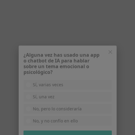
·
Ver más
Psicóloga
11 opiniones
Dirección
Online
c/ Espalter, 16, Sitges
•
Mapa
Centre Mèdic Sitges
Primera visita Psicología
60 €
¿Alguna vez has usado una app
Este especialista no ofrece reserva de cita online en esta dirección.
o chatbot de IA para hablar
sobre un tema emocional o
psicológico?
Pedir una cita
Sí, varias veces
Sí, una vez
No, pero lo consideraría
No, y no confío en ello