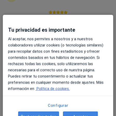
4.6 y 4.8 de valoración media en Google Play y Apple
Sara Olavarrieta Bernardino
Store
Tu privacidad es importante
·
Ver más
Psicólogo
Al aceptar, nos permites a nosotros y a nuestros
Dirección 1
Dirección 2
colaboradores utilizar cookies (o tecnologías similares)
para recopilar datos con fines estadísiticos y ofrecer
contenidos basados en tus hábitos de navegación. Si
calle stuart 47, Aranjuez
•
Mapa
rechazas todas las cookies, solo utilizaremos las
Amp Psicólogos
necesarias para el correcto uso de nuestra página.
Primera visita Psicología
Precio sin especificar
Puedes retirar tu consentimiento o actualizar tus
Este especialista no ofrece reserva de cita online en esta dirección.
preferencias en cualquier momento desde ajustes. Más
información en
Política de cookies.
Pedir una cita
Configurar