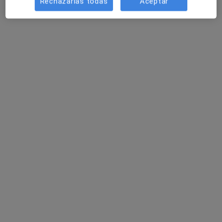
Rechazarlas todas
Aceptar
Amp Psicólogos
Psicólogo
calle stuart 47, Aranjuez
•
Mapa
Amp Psicólogos
Primera visita Psicología
50 €
Ningún profesional de este centro tiene citas disponibles
Mostrar perfil