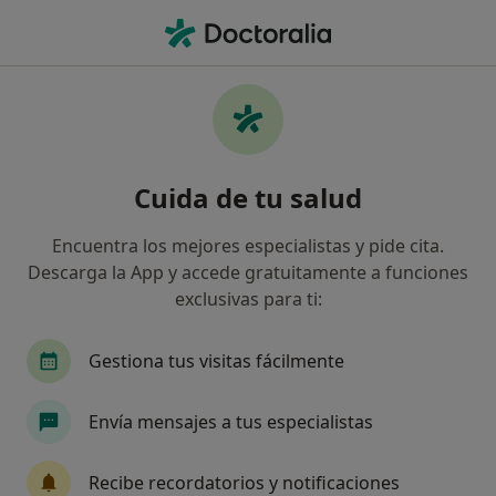
Men
Trastornos Del Sueño • Aranjuez, Madrid
Filtros
• 1
Mapa
Especialistas en Trastornos del sueño en
Cuida de tu salud
Aranjuez
Así organizamos los resultados
Encuentra los mejores especialistas y pide cita.
Descarga la App y accede gratuitamente a funciones
exclusivas para ti:
¿Qué especialidad estás buscando?
Psicólogo
Gestiona tus visitas fácilmente
Envía mensajes a tus especialistas
Recibe recordatorios y notificaciones