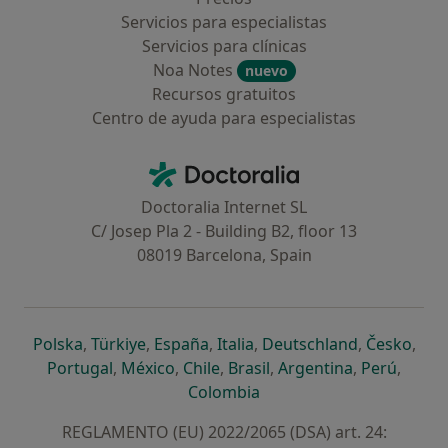
Servicios para especialistas
Servicios para clínicas
Noa Notes
nuevo
Recursos gratuitos
Centro de ayuda para especialistas
Contacto
Doctoralia - Página de inicio
Doctoralia Internet SL
C/ Josep Pla 2 - Building B2, floor 13
08019 Barcelona, Spain
se abre en una nueva pestaña
se abre en una nueva pestaña
se abre en una nueva pestaña
se abre en una nueva pes
se abre en 
se a
Polska
,
Türkiye
,
España
,
Italia
,
Deutschland
,
Česko
,
se abre en una nueva pestaña
se abre en una nueva pestaña
se abre en una nueva pestaña
se abre en una nueva p
se abre en 
se abr
Portugal
,
México
,
Chile
,
Brasil
,
Argentina
,
Perú
,
se abre en una nueva pe
Colombia
REGLAMENTO (EU) 2022/2065 (DSA) art. 24: