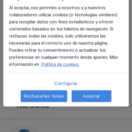
Al aceptar, nos permites a nosotros y a nuestros
colaboradores utilizar cookies (o tecnologías similares)
Dionisio Alonso Párraga
para recopilar datos con fines estadísiticos y ofrecer
Otorrino
contenidos basados en tus hábitos de navegación. Si
6 opiniones
rechazas todas las cookies, solo utilizaremos las
necesarias para el correcto uso de nuestra página.
Dirección 1
Dirección 2
Online
Puedes retirar tu consentimiento o actualizar tus
preferencias en cualquier momento desde ajustes. Más
información en
Política de cookies.
Praza de Barcelos 6, Pontevedra
•
Mapa
Clínica Fontenla
Primera visita Otorrinolaringología
90 €
Configurar
Este especialista no ofrece reserva de cita online en esta dirección.
Rechazarlas todas
Aceptar
Pedir una cita