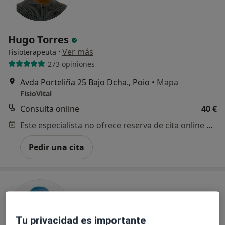
Hugo Torres
·
Ver más
Fisioterapeuta
273 opiniones
Avda Porteliña 25 Bajo Dcha., Poio
•
Mapa
FisioVital
Consulta online
40 €
Este especialista no ofrece reserva de cita online en esta dirección.
Pedir una cita
Tu privacidad es importante