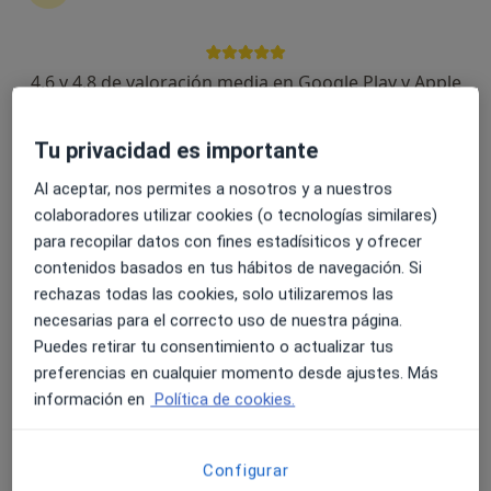
4.6 y 4.8 de valoración media en Google Play y Apple
Opción de pago online
Store
Aida Castellà Anglada
·
Ver
Psicóloga, Psicóloga infantil, Terapeuta complementaria
Tu privacidad es importante
más
Al aceptar, nos permites a nosotros y a nuestros
21 opiniones
colaboradores utilizar cookies (o tecnologías similares)
para recopilar datos con fines estadísiticos y ofrecer
Dirección
Online
contenidos basados en tus hábitos de navegación. Si
rechazas todas las cookies, solo utilizaremos las
Carrer de Vallparadís 89, Terrassa
•
Mapa
necesarias para el correcto uso de nuestra página.
Aida Castellà Psicología y Salud
Puedes retirar tu consentimiento o actualizar tus
Primera visita Psicología
desde 75 €
preferencias en cualquier momento desde ajustes. Más
información en
Política de cookies.
Este especialista no ofrece reserva de cita online en esta dirección.
Pedir una cita
Configurar