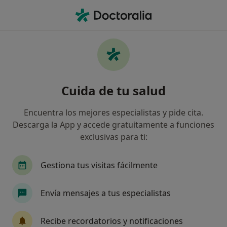
Men
Vómitos • Sabadell, Barcelona
Filtros
• 1
Seguro
Mapa
Especialistas en Vómitos en Sabadell
Cuida de tu salud
Así organizamos los resultados
Encuentra los mejores especialistas y pide cita.
Descarga la App y accede gratuitamente a funciones
¿Qué especialidad estás buscando?
exclusivas para ti:
Terapeuta complementario
Psicólogo
Psi
Gestiona tus visitas fácilmente
Envía mensajes a tus especialistas
Recibe recordatorios y notificaciones