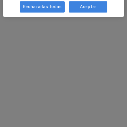
Rechazarlas todas
Aceptar
Dra. Eva Martínez Cebrian
·
Ver más
Terapeuta complementaria
48 opiniones
Carrer de Sant Llorenç 41 3º 2º, Sabadell
•
Mapa
Senterapia
Primera visita terapia infantil
50 €
Este especialista no ofrece reserva de cita online en esta dirección.
Pedir una cita