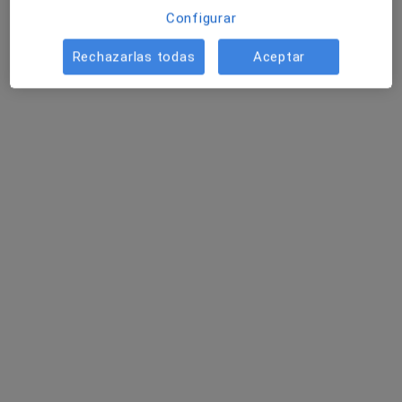
Configurar
Terapeuta complementario
Terrassa
Rechazarlas todas
Aceptar
Andrea Seoane Sanz
Pediatra
Zaragoza
Emma López Rubio
Pediatra, Gastroenterólogo pediátrico
Córdoba
Bárbara López Martí
Enfermero, Terapeuta complementario
Denia