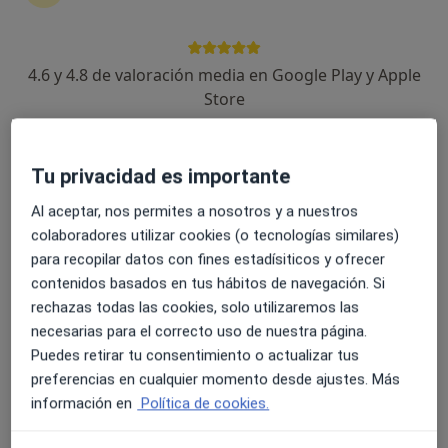
tu tratamiento sin salir de casa. Y, si lo necesitas,
también puedes reservar una cita presencial.
4.6 y 4.8 de valoración media en Google Play y Apple
Mostrar especialistas
Store
¿Cómo funciona?
Tu privacidad es importante
Al aceptar, nos permites a nosotros y a nuestros
Expertos en vómitos
colaboradores utilizar cookies (o tecnologías similares)
para recopilar datos con fines estadísiticos y ofrecer
contenidos basados en tus hábitos de navegación. Si
Anton Urlacher
rechazas todas las cookies, solo utilizaremos las
necesarias para el correcto uso de nuestra página.
Médico de familia, Acupuntor
Puedes retirar tu consentimiento o actualizar tus
Palma de Mallorca
preferencias en cualquier momento desde ajustes. Más
información en
Política de cookies.
Arleth Mendoza