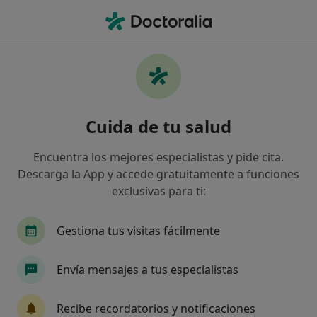
Men
¿Qué estás buscando?
Página De Inicio
Enfermedades
Vómitos
Vómitos - Información, expertos
Cuida de tu salud
y preguntas frecuentes
Encuentra los mejores especialistas y pide cita.
Descarga la App y accede gratuitamente a funciones
exclusivas para ti:
Información
Gestiona tus visitas fácilmente
Envía mensajes a tus especialistas
No descuides tu salud
Escoge la consulta online para empezar o continuar
Recibe recordatorios y notificaciones