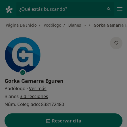
Men
¿Qué estás buscando?
Página De Inicio
Podólogo
Blanes
Gorka Gamarra 
Cambiar de ciudad
Gorka Gamarra Eguren
sobre las especializaciones
Podólogo
·
Ver más
Blanes
3 direcciones
Núm. Colegiado: 838172480
Reservar cita