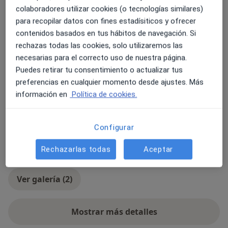
colaboradores utilizar cookies (o tecnologías similares)
Onicomicosis
Pie diabético
Fascitis plantar
para recopilar datos con fines estadísiticos y ofrecer
Verrugas plantares
Uña enterrada
contenidos basados en tus hábitos de navegación. Si
rechazas todas las cookies, solo utilizaremos las
Tipos de consulta
necesarias para el correcto uso de nuestra página.
Presencial
Ver direcciones (3)
Puedes retirar tu consentimiento o actualizar tus
preferencias en cualquier momento desde ajustes. Más
Fotos y vídeos
información en
Política de cookies.
Configurar
Rechazarlas todas
Aceptar
Ver galería (2)
Mostrar más detalles
sobre la experiencia