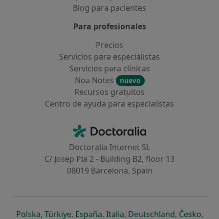
Blog para pacientes
Para profesionales
Precios
Servicios para especialistas
Servicios para clínicas
Noa Notes
nuevo
Recursos gratuitos
Centro de ayuda para especialistas
Contacto
Doctoralia - Página de inicio
Doctoralia Internet SL
C/ Josep Pla 2 - Building B2, floor 13
08019 Barcelona, Spain
se abre en una nueva pestaña
se abre en una nueva pestaña
se abre en una nueva pestaña
se abre en una nueva pes
se abre en 
se a
Polska
,
Türkiye
,
España
,
Italia
,
Deutschland
,
Česko
,