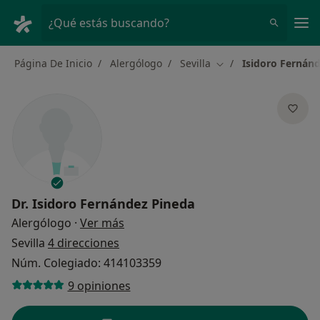
Men
¿Qué estás buscando?
Página De Inicio
Alergólogo
Sevilla
Isidoro Fernán
Cambiar de ciudad
Dr.
Isidoro Fernández Pineda
sobre las especializaciones
Alergólogo
·
Ver más
Sevilla
4 direcciones
Núm. Colegiado: 414103359
9 opiniones