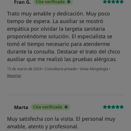
Fran G.
Cita verificada
F
Trato muy amable y dedicación. Muy poco
tiempo de espera. La auxiliar se mostró
empática por olvidar la targeta sanitaria
proponiéndome solución. El especialista se
tomó el tiempo necesario para atenderme
durante la consulta. Destacar el trato del chico
auxiliar que me realizó las pruebas alérgicas.
15 de marzo de 2024
•
Consultorio privado
•
Visita Alergología
•
en opinión del usuario Fran G.
Reportar
Marta
Cita verificada
M
Muy satisfecha con la visita. El personal muy
amable, atento y profesional.