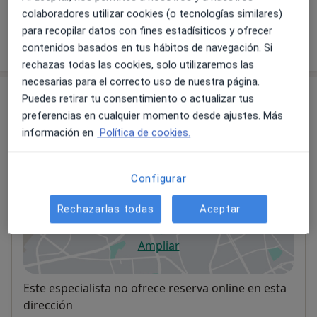
colaboradores utilizar cookies (o tecnologías similares)
para recopilar datos con fines estadísiticos y ofrecer
¿Cómo funcionan los precios?
contenidos basados en tus hábitos de navegación. Si
rechazas todas las cookies, solo utilizaremos las
necesarias para el correcto uso de nuestra página.
Consultas (4)
Puedes retirar tu consentimiento o actualizar tus
preferencias en cualquier momento desde ajustes. Más
Dirección 1
Dirección 2
Dirección 3
Direcció
información en
Política de cookies.
Configurar
Consultorio privado
Cl. Virgen de la Antigua, 17-Bajos A,
Sevilla
41011
Rechazarlas todas
Aceptar
Ampliar
se abre en una nueva pestañ
Disponibilidad
Este especialista no ofrece reserva online en esta
dirección