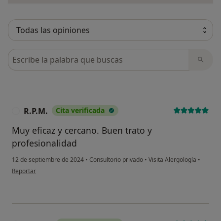
Busca en opiniones
R.P.M.
Cita verificada
R
Muy eficaz y cercano. Buen trato y
profesionalidad
12 de septiembre de 2024
•
Consultorio privado
•
Visita Alergología
•
en opinión del usuario R.P.M.
Reportar