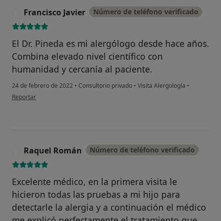
Francisco Javier
Número de teléfono verificado
F
El Dr. Pineda es mi alergólogo desde hace años.
Combina elevado nivel científico con
humanidad y cercanía al paciente.
24 de febrero de 2022
•
Consultorio privado
•
Visita Alergología
•
en opinión del usuario Francisco Javier
Reportar
Raquel Román
Número de teléfono verificado
R
Excelente médico, en la primera visita le
hicieron todas las pruebas a mi hijo para
detectarle la alergia y a continuación el médico
me explicó perfectamente el tratamiento que