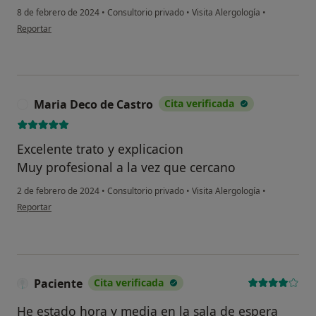
8 de febrero de 2024
•
Consultorio privado
•
Visita Alergología
•
en opinión del usuario Marta
Reportar
Maria Deco de Castro
Cita verificada
M
Excelente trato y explicacion
Muy profesional a la vez que cercano
2 de febrero de 2024
•
Consultorio privado
•
Visita Alergología
•
en opinión del usuario Maria Deco de Castro
Reportar
Paciente
Cita verificada
He estado hora y media en la sala de espera