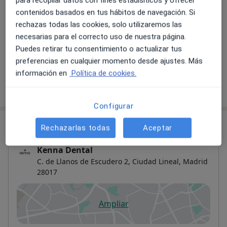
para recopilar datos con fines estadísiticos y ofrecer
contenidos basados en tus hábitos de navegación. Si
Limpieza dental
Reservar cita
rechazas todas las cookies, solo utilizaremos las
49 €
Detalles
necesarias para el correcto uso de nuestra página.
Puedes retirar tu consentimiento o actualizar tus
+ 16 servicios
preferencias en cualquier momento desde ajustes. Más
información en
Política de cookies.
¿Cómo funcionan los precios?
Configurar
Consulta
Rechazarlas todas
Aceptar
Kenna Dental
C. de Llanos de Escudero 2,
Ciudad Lineal
,
Madrid
28017
Ampliar
se abre en una nueva pestañ