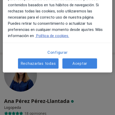
contenidos basados en tus hábitos de navegación. Si
Av. de España, 30, local 1, San Sebastián de los Reyes
•
Mapa
rechazas todas las cookies, solo utilizaremos las
Clínica Ceilán
necesarias para el correcto uso de nuestra página.
Evaluación logopédica
55 €
Puedes retirar tu consentimiento o actualizar tus
preferencias en cualquier momento desde ajustes. Más
Este especialista no ofrece reserva de cita online en esta dirección.
información en
Política de cookies.
Pedir una cita
Configurar
Rechazarlas todas
Aceptar
Ana Pérez Pérez-Llantada
Logopeda
18 opiniones