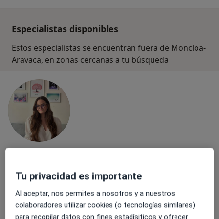
Especialistas disponibles
Estos especialistas se encuentran fuera de Moncloa-
Aravaca, en zonas cercanas a tu búsqueda
Paula Cledera Parrilla
·
Ver más
Logopeda
Tu privacidad es importante
14 opiniones
Al aceptar, nos permites a nosotros y a nuestros
colaboradores utilizar cookies (o tecnologías similares)
Dirección
Online
para recopilar datos con fines estadísiticos y ofrecer