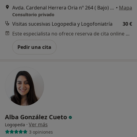
Avda. Cardenal Herrera Oria nº 264 ( Bajo) Ramón Gómez de la Serna nº1( Bajo), Madrid
•
Mapa
Consultorio privado
Visitas sucesivas Logopedia y Logofoniatría
30 €
Este especialista no ofrece reserva de cita online en esta dirección.
Pedir una cita
Alba González Cueto
·
Ver más
Logopeda
3 opiniones