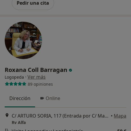
Pedir una cita
Roxana Coll Barragan
·
Ver más
Logopeda
89 opiniones
Dirección
Online
C/ ARTURO SORIA, 117 (Entrada por C/ Manuel María Iglesias, 11 ), Madrid
•
Mapa
Rv Alfa