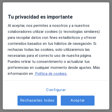
Pedir una cita
Tu privacidad es importante
Al aceptar, nos permites a nosotros y a nuestros
colaboradores utilizar cookies (o tecnologías similares)
para recopilar datos con fines estadísiticos y ofrecer
contenidos basados en tus hábitos de navegación. Si
rechazas todas las cookies, solo utilizaremos las
necesarias para el correcto uso de nuestra página.
Puedes retirar tu consentimiento o actualizar tus
Belén Astudillo de Pedro
preferencias en cualquier momento desde ajustes. Más
·
Ver más
Psicóloga, Psicóloga infantil, Sexóloga
información en
Política de cookies.
4 opiniones
Av. de Europa, 11, Bloque A 1ºK entrada por Calle Noruega, Pozuelo de Alarcón
•
Mapa
Configurar
Centro de Psicología Europa
Consulta de sexología
65 €
Rechazarlas todas
Aceptar
Este especialista no ofrece reserva de cita online en esta dirección.