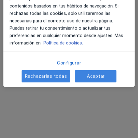
Andrea Martin García
contenidos basados en tus hábitos de navegación. Si
·
Ver más
Logopeda
rechazas todas las cookies, solo utilizaremos las
24 opiniones
necesarias para el correcto uso de nuestra página.
Puedes retirar tu consentimiento o actualizar tus
Dirección
Online
preferencias en cualquier momento desde ajustes. Más
información en
Política de cookies.
Calle Boix y Morer 9, Local, Madrid
•
Mapa
VOCALCARE MADRID
Configurar
Primera visita Logopedia y Logofoniatría
65 €
Este especialista no ofrece reserva de cita online en esta dirección.
Rechazarlas todas
Aceptar
Pedir una cita