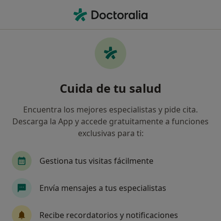
Men
Logopeda • Villaverde, Madrid, Madrid
Filtros
Seguro
Mapa
Logopedas en Villaverde, Madrid
Cuida de tu salud
Así organizamos los resultados
Encuentra los mejores especialistas y pide cita.
Descarga la App y accede gratuitamente a funciones
¿Cuál es tu compañía aseguradora?
exclusivas para ti:
Sanitas
DKV Seguros
Cigna Healthcare E
Gestiona tus visitas fácilmente
Envía mensajes a tus especialistas
Recibe recordatorios y notificaciones