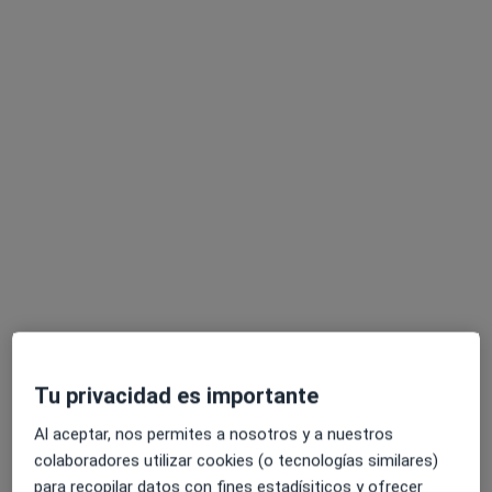
Dirección
Online
Calle Mesena, 97, Madrid
•
Mapa
ALCUME. Rehabilitación neurológica y psicología
Visita Logopedia y Logofoniatría
55 €
Este especialista no ofrece reserva de cita online en esta dirección.
Pedir una cita
Tu privacidad es importante
Al aceptar, nos permites a nosotros y a nuestros
colaboradores utilizar cookies (o tecnologías similares)
Opción de pago online
para recopilar datos con fines estadísiticos y ofrecer