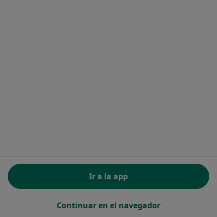
Pedir una cita
Ainhoa Barranco Blanco
·
Ver más
Logopeda
Dirección 1
Dirección 2
Ir a la app
Calle de la Lonja de la Seda 35, Madrid
•
Mapa
Centro LogoLEA
Continuar en el navegador
Primera visita Logopedia y Logofoniatría
Servicio gratuito