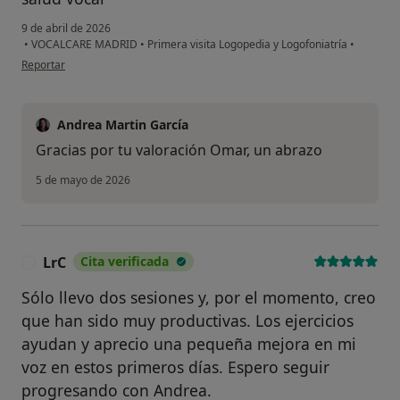
9 de abril de 2026
•
VOCALCARE MADRID
•
Primera visita Logopedia y Logofoniatría
•
en opinión del usuario Omar Calicchio
Reportar
Andrea Martin García
Gracias por tu valoración Omar, un abrazo
5 de mayo de 2026
LrC
Cita verificada
L
Sólo llevo dos sesiones y, por el momento, creo
que han sido muy productivas. Los ejercicios
ayudan y aprecio una pequeña mejora en mi
voz en estos primeros días. Espero seguir
progresando con Andrea.