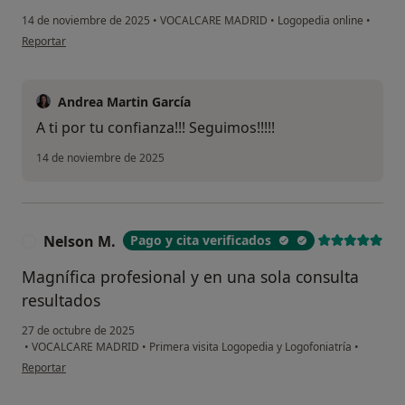
14 de noviembre de 2025
•
VOCALCARE MADRID
•
Logopedia online
•
en opinión del usuario Ainhoa Molina
Reportar
Andrea Martin García
A ti por tu confianza!!! Seguimos!!!!!
14 de noviembre de 2025
Nelson M.
Pago y cita verificados
N
Magnífica profesional y en una sola consulta
resultados
27 de octubre de 2025
•
VOCALCARE MADRID
•
Primera visita Logopedia y Logofoniatría
•
en opinión del usuario Nelson M.
Reportar