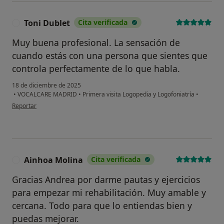
Toni Dublet
Cita verificada
T
Muy buena profesional. La sensación de
cuando estás con una persona que sientes que
controla perfectamente de lo que habla.
18 de diciembre de 2025
•
VOCALCARE MADRID
•
Primera visita Logopedia y Logofoniatría
•
en opinión del usuario Toni Dublet
Reportar
Ainhoa Molina
Cita verificada
A
Gracias Andrea por darme pautas y ejercicios
para empezar mi rehabilitación. Muy amable y
cercana. Todo para que lo entiendas bien y
puedas mejorar.