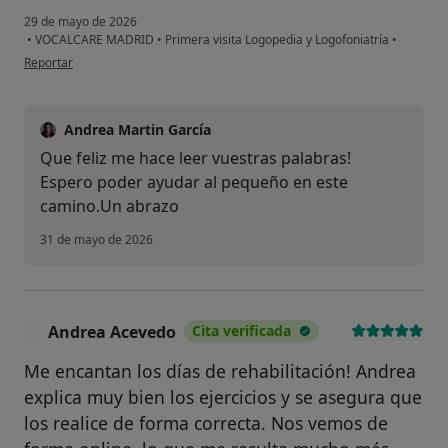
29 de mayo de 2026
•
VOCALCARE MADRID
•
Primera visita Logopedia y Logofoniatría
•
en opinión del usuario Luis NJ
Reportar
Andrea Martin García
Que feliz me hace leer vuestras palabras!
Espero poder ayudar al pequeño en este
camino.Un abrazo
31 de mayo de 2026
Andrea Acevedo
Cita verificada
A
Me encantan los días de rehabilitación! Andrea
explica muy bien los ejercicios y se asegura que
los realice de forma correcta. Nos vemos de