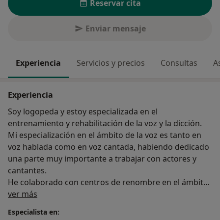
Reservar cita
Enviar mensaje
Experiencia
Servicios y precios
Consultas
A
Experiencia
Soy logopeda y estoy especializada en el
entrenamiento y rehabilitación de la voz y la dicción.
Mi especialización en el ámbito de la voz es tanto en
voz hablada como en voz cantada, habiendo dedicado
una parte muy importante a trabajar con actores y
cantantes.
He colaborado con centros de renombre en el ámbito
Sobre mí
de la rehabilitación vocal
ver más
Especialista en: