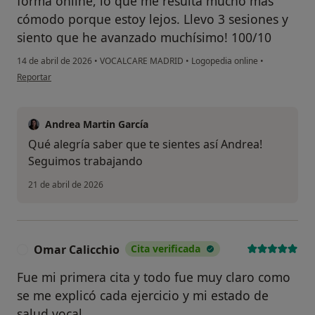
forma online, lo que me resulta mucho más
cómodo porque estoy lejos. Llevo 3 sesiones y
siento que he avanzado muchísimo! 100/10
14 de abril de 2026
•
VOCALCARE MADRID
•
Logopedia online
•
en opinión del usuario Andrea Acevedo
Reportar
Andrea Martin García
Qué alegría saber que te sientes así Andrea!
Seguimos trabajando
21 de abril de 2026
Omar Calicchio
Cita verificada
O
Fue mi primera cita y todo fue muy claro como
se me explicó cada ejercicio y mi estado de
salud vocal