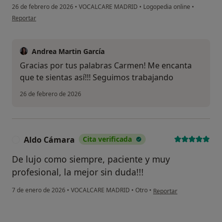
26 de febrero de 2026
•
VOCALCARE MADRID
•
Logopedia online
•
en opinión del usuario Carmen Bernal
Reportar
Andrea Martin García
Gracias por tus palabras Carmen! Me encanta
que te sientas así!!! Seguimos trabajando
26 de febrero de 2026
Aldo Cámara
Cita verificada
A
De lujo como siempre, paciente y muy
profesional, la mejor sin duda!!!
en opinión del usuario 
7 de enero de 2026
•
VOCALCARE MADRID
•
Otro
•
Reportar