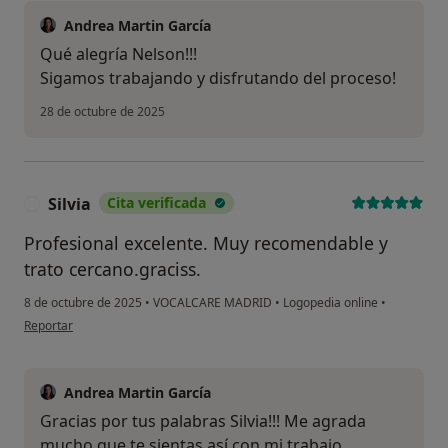
Andrea Martin García
Qué alegría Nelson!!!
Sigamos trabajando y disfrutando del proceso!
28 de octubre de 2025
Silvia
Cita verificada
S
Profesional excelente. Muy recomendable y
trato cercano.graciss.
8 de octubre de 2025
•
VOCALCARE MADRID
•
Logopedia online
•
en opinión del usuario Silvia
Reportar
Andrea Martin García
Gracias por tus palabras Silvia!!! Me agrada
mucho que te sientas así con mi trabajo.