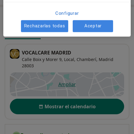
Configurar
Consultas (4)
Rechazarlas todas
Aceptar
Dirección 1
Online
Dirección 2
Dirección 3
VOCALCARE MADRID
Calle Boix y Morer 9, Local,
Chamberí
,
Madrid
28003
Ampliar
se abre en una nueva pestañ
Disponibilidad
Mostrar el calendario