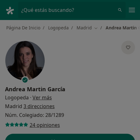
Men
¿Qué estás buscando?
Página De Inicio
Logopeda
Madrid
Andrea Martin 
Cambiar de ciudad
Andrea Martin García
sobre las especializaciones
Logopeda
·
Ver más
Madrid
3 direcciones
Núm. Colegiado: 28/1289
24 opiniones