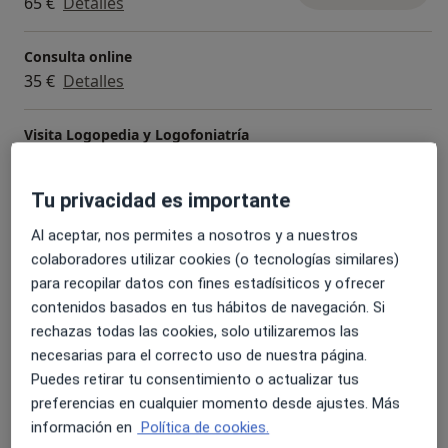
65 €
Detalles
Consulta online
35 €
Detalles
Visita Logopedia y Logofoniatría
Desde 30 €
Detalles
Tu privacidad es importante
Logopedia online
45 € - 65 €
Detalles
Al aceptar, nos permites a nosotros y a nuestros
colaboradores utilizar cookies (o tecnologías similares)
para recopilar datos con fines estadísiticos y ofrecer
Rehabilitación de trastornos de la voz
contenidos basados en tus hábitos de navegación. Si
35 €
Detalles
rechazas todas las cookies, solo utilizaremos las
necesarias para el correcto uso de nuestra página.
+ 5 servicios
Puedes retirar tu consentimiento o actualizar tus
preferencias en cualquier momento desde ajustes. Más
¿Cómo funcionan los precios?
información en
Política de cookies.