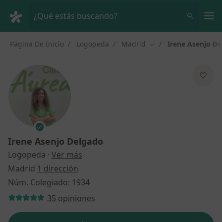
Men
¿Qué estás buscando?
Página De Inicio
Logopeda
Madrid
Irene Asenjo D
Cambiar de ciudad
Irene Asenjo Delgado
sobre las especializaciones
Logopeda
·
Ver más
Madrid
1 dirección
Núm. Colegiado: 1934
35 opiniones