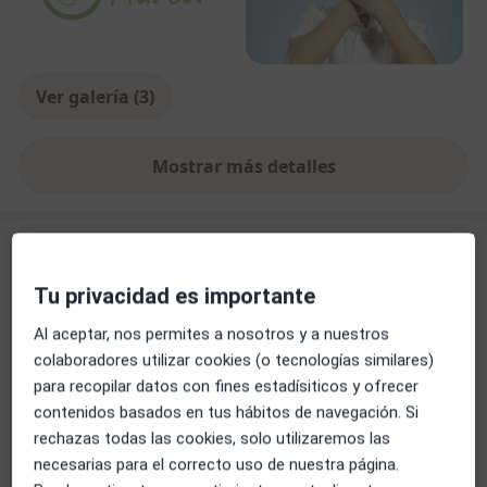
Ver galería (3)
Mostrar más detalles
sobre la experiencia
Servicios y precios
Tu privacidad es importante
Consulta online
Reservar cita
Desde 50 €
Detalles
Al aceptar, nos permites a nosotros y a nuestros
colaboradores utilizar cookies (o tecnologías similares)
para recopilar datos con fines estadísiticos y ofrecer
Visita Logopedia y Logofoniatría
Reservar cita
Desde 48 €
Detalles
contenidos basados en tus hábitos de navegación. Si
rechazas todas las cookies, solo utilizaremos las
necesarias para el correcto uso de nuestra página.
Primera visita Logopedia