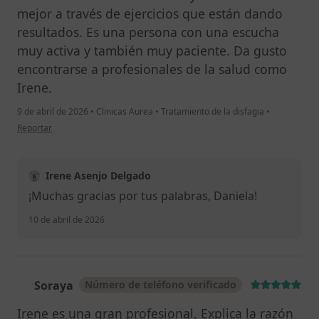
mejor a través de ejercicios que están dando
resultados. Es una persona con una escucha
muy activa y también muy paciente. Da gusto
encontrarse a profesionales de la salud como
Irene.
9 de abril de 2026
•
Clinicas Aurea
•
Tratamiento de la disfagia
•
en opinión del usuario Daniela Bañuelos Hinojos
Reportar
Irene Asenjo Delgado
¡Muchas gracias por tus palabras, Daniela!
10 de abril de 2026
Soraya
Número de teléfono verificado
S
Irene es una gran profesional. Explica la razón