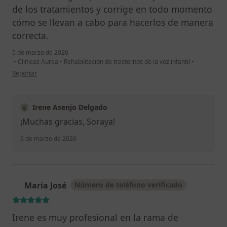
de los tratamientos y corrige en todo momento
cómo se llevan a cabo para hacerlos de manera
correcta.
5 de marzo de 2026
•
Clinicas Aurea
•
Rehabilitación de trastornos de la voz infantil
•
en opinión del usuario Soraya
Reportar
Irene Asenjo Delgado
¡Muchas gracias, Soraya!
6 de marzo de 2026
María José
Número de teléfono verificado
M
Irene es muy profesional en la rama de