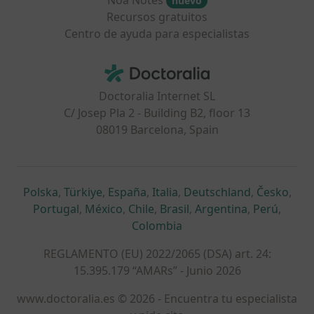
Noa Notes
nuevo
Recursos gratuitos
Centro de ayuda para especialistas
Contacto
Doctoralia - Página de inicio
Doctoralia Internet SL
C/ Josep Pla 2 - Building B2, floor 13
08019 Barcelona, Spain
se abre en una nueva pestaña
se abre en una nueva pestaña
se abre en una nueva pestaña
se abre en una nueva pes
se abre en 
se a
Polska
,
Türkiye
,
España
,
Italia
,
Deutschland
,
Česko
,
se abre en una nueva pestaña
se abre en una nueva pestaña
se abre en una nueva pestaña
se abre en una nueva p
se abre en 
se abr
Portugal
,
México
,
Chile
,
Brasil
,
Argentina
,
Perú
,
se abre en una nueva pe
Colombia
REGLAMENTO (EU) 2022/2065 (DSA) art. 24:
15.395.179 “AMARs” - Junio 2026
www.doctoralia.es © 2026 - Encuentra tu especialista