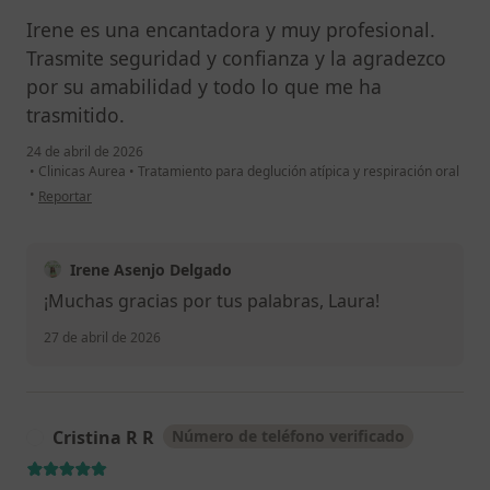
Irene es una encantadora y muy profesional.
Trasmite seguridad y confianza y la agradezco
por su amabilidad y todo lo que me ha
trasmitido.
24 de abril de 2026
•
Clinicas Aurea
•
Tratamiento para deglución atípica y respiración oral
en opinión del usuario Laura
•
Reportar
Irene Asenjo Delgado
¡Muchas gracias por tus palabras, Laura!
27 de abril de 2026
Cristina R R
Número de teléfono verificado
C