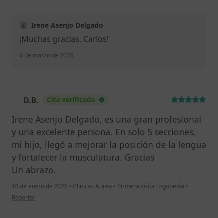
Irene Asenjo Delgado
¡Muchas gracias, Carlos!
4 de marzo de 2026
D.B.
Cita verificada
D
Irene Asenjo Delgado, es una gran profesional
y una excelente persona. En solo 5 secciones,
mi hijo, llegó a mejorar la posición de la lengua
y fortalecer la musculatura. Gracias
Un abrazo.
10 de enero de 2026
•
Clinicas Aurea
•
Primera visita Logopedia
•
en opinión del usuario D.B.
Reportar