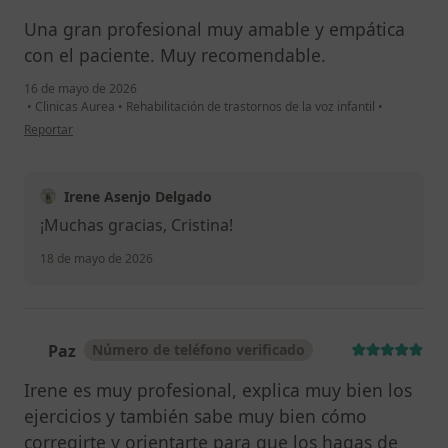
Una gran profesional muy amable y empática
con el paciente. Muy recomendable.
16 de mayo de 2026
•
Clinicas Aurea
•
Rehabilitación de trastornos de la voz infantil
•
en opinión del usuario Cristina S.
Reportar
Irene Asenjo Delgado
¡Muchas gracias, Cristina!
18 de mayo de 2026
Paz
Número de teléfono verificado
P
Irene es muy profesional, explica muy bien los
ejercicios y también sabe muy bien cómo
corregirte y orientarte para que los hagas de