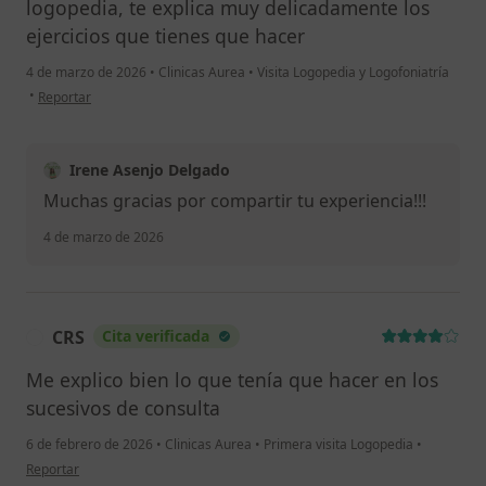
logopedia, te explica muy delicadamente los
ejercicios que tienes que hacer
4 de marzo de 2026
•
Clinicas Aurea
•
Visita Logopedia y Logofoniatría
en opinión del usuario María José
•
Reportar
Irene Asenjo Delgado
Muchas gracias por compartir tu experiencia!!!
4 de marzo de 2026
CRS
Cita verificada
C
Me explico bien lo que tenía que hacer en los
sucesivos de consulta
6 de febrero de 2026
•
Clinicas Aurea
•
Primera visita Logopedia
•
en opinión del usuario CRS
Reportar