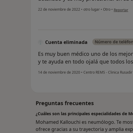
en opinión 
22 de noviembre de 2022
•
otro lugar
•
Otro
•
Reportar
Cuenta eliminada
Número de teléfon
Es muy buen médico uno de los mejor
y te ayuda en todo ojalá que todos lo
14 de noviembre de 2020
•
Centro REMS - Clinica Rusadi
Preguntas frecuentes
¿Cuáles son las principales especialidades de 
Mohamed Kallouchi es neumólogo. Te mostr
ofrece gracias a su trayectoria y amplia expe