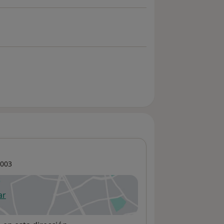
003
ar
 abre en una nueva pestaña