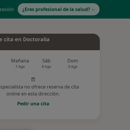
 sesión
¿Eres profesional de la salud?
 cita en Doctoralia
Mañana
Sáb
Dom
Lun
Mar
7 Ago
8 Ago
9 Ago
10 Ago
11 Ag
especialista no ofrece reserva de cita
online en esta dirección.
Pedir una cita