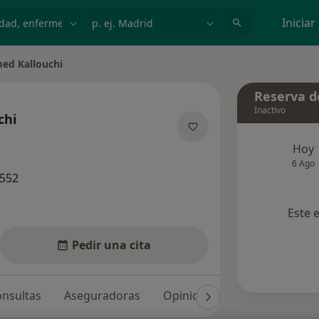
dad, enfermedad o nombre
p. ej. Madrid
Iniciar
d Kallouchi
Reserva de
Inactivo
chi
bre las especializaciones
Hoy
6 Ago
7552
Este 
Pedir una cita
nsultas
Aseguradoras
Opiniones (3)