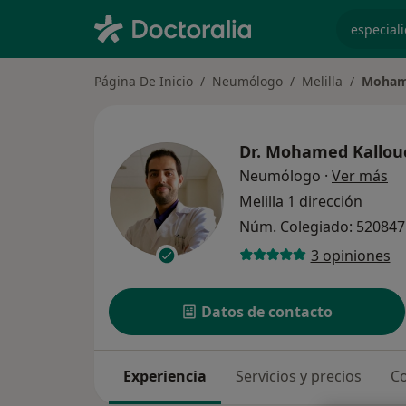
especiali
Página De Inicio
Neumólogo
Melilla
Mohame
Dr.
Mohamed Kallou
so
Neumólogo
·
Ver más
Melilla
1 dirección
Núm. Colegiado: 52084
3 opiniones
Datos de contacto
Experiencia
Servicios y precios
Co