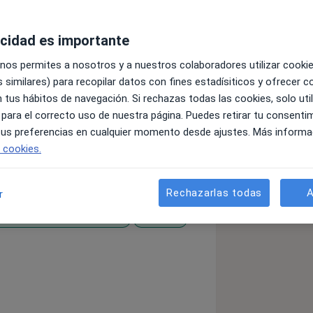
acidad es importante
 nos permites a nosotros y a nuestros colaboradores utilizar cooki
 similares) para recopilar datos con fines estadísiticos y ofrecer 
 tus hábitos de navegación. Si rechazas todas las cookies, solo uti
 para el correcto uso de nuestra página. Puedes retirar tu consenti
 tus preferencias en cualquier momento desde ajustes. Más informa
e cookies.
Rechazarlas todas
A
r
nar intersticial difusa
Silicosis
re_diseases