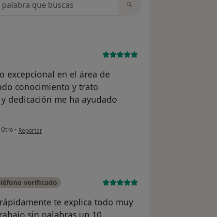
o excepcional en el área de
do conocimiento y trato
 y dedicación me ha ayudado
en opinión del usuario Amira
Otro
•
Reportar
léfono verificado
rápidamente te explica todo muy
rabajo sin palabras un 10