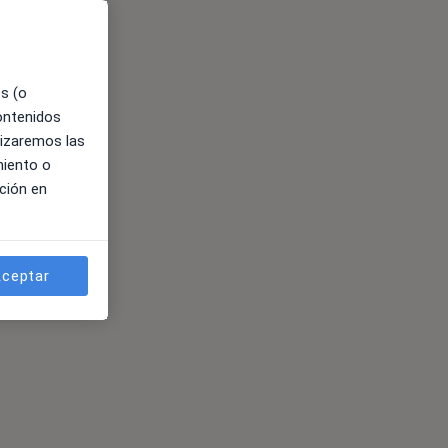
es (o
contenidos
lizaremos las
miento o
ción en
ceptar