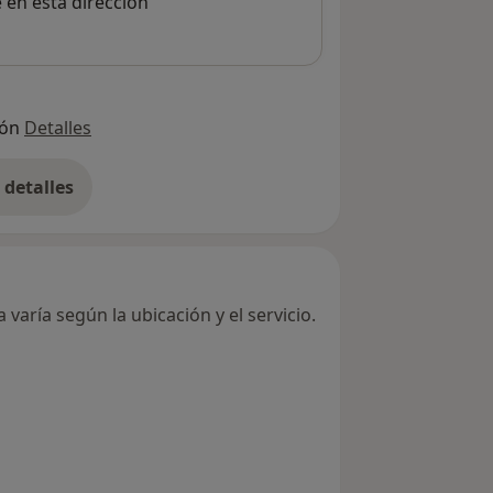
e en esta dirección
ión
Detalles
detalles
bre la dirección
varía según la ubicación y el servicio.