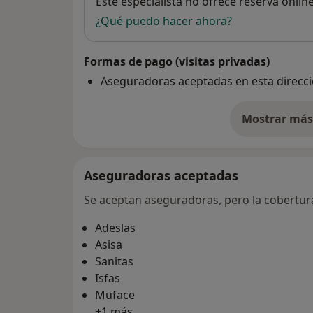
Disponibilidad
Este especialista no ofrece reserva onlin
¿Qué puedo hacer ahora?
Formas de pago (visitas privadas)
Aseguradoras aceptadas en esta direcc
Mostrar más 
so
Aseguradoras aceptadas
Se aceptan aseguradoras, pero la cobertura 
Adeslas
Asisa
Sanitas
Isfas
Muface
+1 más