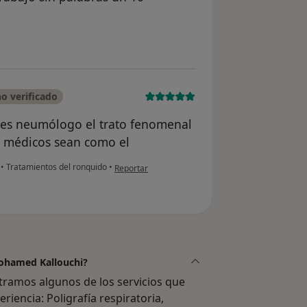
del usuario Suliman Ali Mohamed
o verificado
es neumólogo el trato fenomenal
s médicos sean como el
en opinión del usuario Cuenta eliminada
r
•
Tratamientos del ronquido
•
Reportar
Mohamed Kallouchi?
amos algunos de los servicios que
riencia: Poligrafía respiratoria,