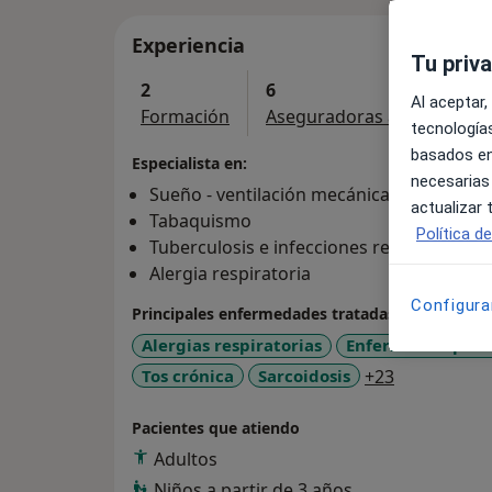
Experiencia
Tu priv
2
6
Al aceptar,
Formación
Aseguradoras aceptadas
tecnologías
basados en
Especialista en:
necesarias
Sueño - ventilación mecánica - crc
actualizar
Tabaquismo
Política d
Tuberculosis e infecciones respiratorias
Alergia respiratoria
Configura
Principales enfermedades tratadas
Alergias respiratorias
Enfermedad pulmo
a11y_sr_mo
Tos crónica
Sarcoidosis
+23
Pacientes que atiendo
Adultos
Niños a partir de 3 años