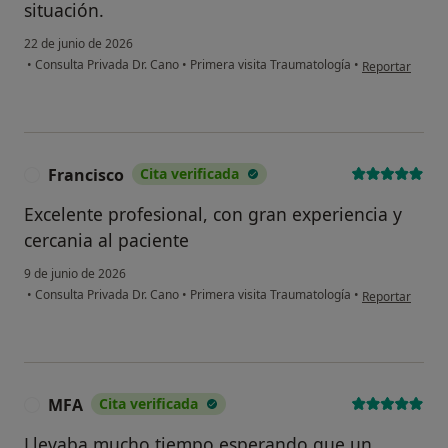
situación.
22 de junio de 2026
en opinión del 
•
Consulta Privada Dr. Cano
•
Primera visita Traumatología
•
Reportar
Francisco
Cita verificada
F
Excelente profesional, con gran experiencia y
cercania al paciente
9 de junio de 2026
en opinión del 
•
Consulta Privada Dr. Cano
•
Primera visita Traumatología
•
Reportar
MFA
Cita verificada
M
Llevaba mucho tiempo esperando que un