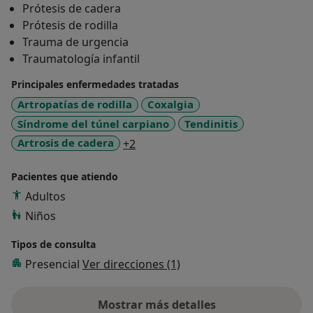
Prótesis de cadera
Referente Nacional en el tratamiento de las secuelas
Prótesis de rodilla
de los traumatismos, pseudoartrosis y pseudoartrosis
Trauma de urgencia
séptica
Traumatología infantil
Profesor Universitario de Anatomía, Traumatología,
Podología y Fisioterapia
Principales enfermedades tratadas
Artropatías de rodilla
Coxalgia
Síndrome del túnel carpiano
Tendinitis
a11y_sr_more_diseases
Artrosis de cadera
+2
Pacientes que atiendo
Adultos
Niños
Tipos de consulta
Presencial
Ver direcciones (1)
Mostrar más detalles
sobre la experiencia