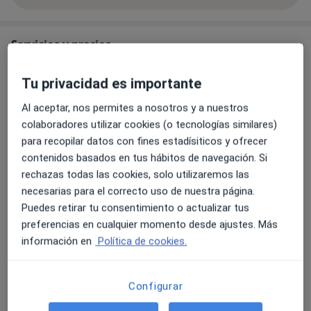
Servicios y precios
Primera visita Medicina del Deporte
Tu privacidad es importante
Reservar cita
Detalles
Al aceptar, nos permites a nosotros y a nuestros
colaboradores utilizar cookies (o tecnologías similares)
Evaluación postural
para recopilar datos con fines estadísiticos y ofrecer
Reservar cita
Detalles
contenidos basados en tus hábitos de navegación. Si
rechazas todas las cookies, solo utilizaremos las
necesarias para el correcto uso de nuestra página.
Visita de tratamiento
Reservar cita
Desde 100 €
Detalles
Puedes retirar tu consentimiento o actualizar tus
preferencias en cualquier momento desde ajustes. Más
información en
Política de cookies.
Visita de revisión
Reservar cita
Detalles
Configurar
Vendaje funcional