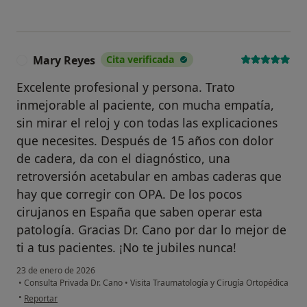
Mary Reyes
Cita verificada
M
Excelente profesional y persona. Trato
inmejorable al paciente, con mucha empatía,
sin mirar el reloj y con todas las explicaciones
que necesites. Después de 15 años con dolor
de cadera, da con el diagnóstico, una
retroversión acetabular en ambas caderas que
hay que corregir con OPA. De los pocos
cirujanos en España que saben operar esta
patología. Gracias Dr. Cano por dar lo mejor de
ti a tus pacientes. ¡No te jubiles nunca!
23 de enero de 2026
•
Consulta Privada Dr. Cano
•
Visita Traumatología y Cirugía Ortopédica
en opinión del usuario Mary Reyes
•
Reportar