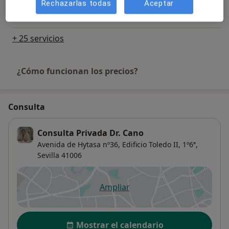
Rechazarlas todas
Aceptar
Reservar cita
Detalles
+ 25 servicios
¿Cómo funcionan los precios?
Consulta
Consulta Privada Dr. Cano
Avenida de Hytasa nº36, Edificio Toledo II, 1º6ª,
Sevilla
41006
Ampliar
se abre en una nueva pestañ
Disponibilidad
Mostrar el calendario