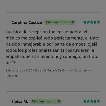
Carolina Castizo
Cita verificada
C
La chica de recepción fue encantadora, el
médico me explicó todo perfectamente, el trato
ha sido inmejorable por parte de ambos, ojalá
todos los profesionales sanitarios tuvieran la
empatía que han tenido hoy conmigo, un trato
de 10
3 de agosto de 2026
•
Consulta Privada Dr. Cano
•
Infiltraciones
•
en opinión del usuario Carolina Castizo
Reportar
Eloisa M.
Cita verificada
E