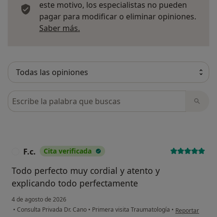
este motivo, los especialistas no pueden
pagar para modificar o eliminar opiniones.
Más información sobre opiniones
Saber más.
Busca en opiniones
F.c.
Cita verificada
F
Todo perfecto muy cordial y atento y
explicando todo perfectamente
4 de agosto de 2026
en opinión del u
•
Consulta Privada Dr. Cano
•
Primera visita Traumatología
•
Reportar