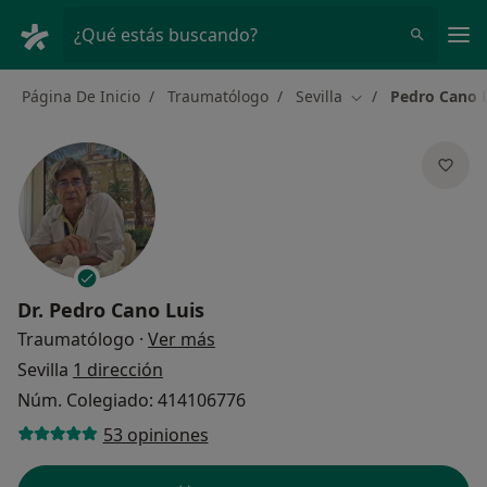
Men
¿Qué estás buscando?
Página De Inicio
Traumatólogo
Sevilla
Pedro Cano 
Cambiar de ciuda
Dr.
Pedro Cano Luis
sobre las especializaciones
Traumatólogo
·
Ver más
Sevilla
1 dirección
Núm. Colegiado: 414106776
53 opiniones