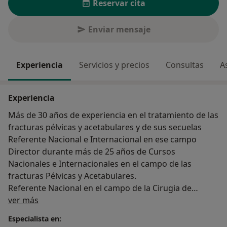
Reservar cita
Enviar mensaje
Experiencia
Servicios y precios
Consultas
A
Experiencia
Más de 30 años de experiencia en el tratamiento de las
fracturas pélvicas y acetabulares y de sus secuelas
Referente Nacional e Internacional en ese campo
Director durante más de 25 años de Cursos
Nacionales e Internacionales en el campo de las
fracturas Pélvicas y Acetabulares.
Referente Nacional en el campo de la Cirugia de
Sobre mí
Preservación de Cadera y del tratamiento de la
ver más
displasia acetabular mediante la osteotomia
Especialista en:
periacetabular.