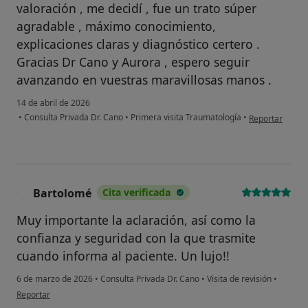
valoración , me decidí , fue un trato súper
agradable , máximo conocimiento,
explicaciones claras y diagnóstico certero .
Gracias Dr Cano y Aurora , espero seguir
avanzando en vuestras maravillosas manos .
14 de abril de 2026
en opinión del 
•
Consulta Privada Dr. Cano
•
Primera visita Traumatología
•
Reportar
Bartolomé
Cita verificada
B
Muy importante la aclaración, así como la
confianza y seguridad con la que trasmite
cuando informa al paciente. Un lujo!!
6 de marzo de 2026
•
Consulta Privada Dr. Cano
•
Visita de revisión
•
en opinión del usuario Bartolomé
Reportar