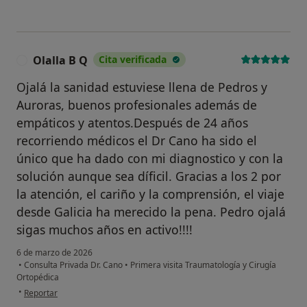
Olalla B Q
Cita verificada
O
Ojalá la sanidad estuviese llena de Pedros y
Auroras, buenos profesionales además de
empáticos y atentos.Después de 24 años
recorriendo médicos el Dr Cano ha sido el
único que ha dado con mi diagnostico y con la
solución aunque sea díficil. Gracias a los 2 por
la atención, el cariño y la comprensión, el viaje
desde Galicia ha merecido la pena. Pedro ojalá
sigas muchos años en activo!!!!
6 de marzo de 2026
•
Consulta Privada Dr. Cano
•
Primera visita Traumatología y Cirugía
Ortopédica
en opinión del usuario Olalla B Q
•
Reportar