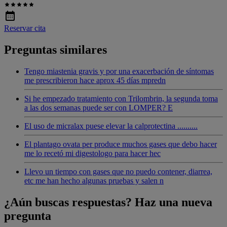
Reservar cita
Preguntas similares
Tengo miastenia gravis y por una exacerbación de síntomas
me prescribieron hace aprox 45 días mpredn
Si he empezado tratamiento con Trilombrin, la segunda toma
a las dos semanas puede ser con LOMPER? E
El uso de micralax puese elevar la calprotectina ..........
El plantago ovata per produce muchos gases que debo hacer
me lo recetó mi digestologo para hacer hec
Llevo un tiempo con gases que no puedo contener, diarrea,
etc me han hecho algunas pruebas y salen n
¿Aún buscas respuestas? Haz una nueva
pregunta