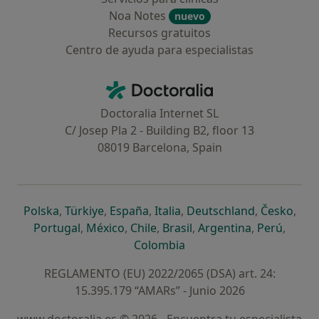
Noa Notes
nuevo
Recursos gratuitos
Centro de ayuda para especialistas
Contacto
Doctoralia - Página de inicio
Doctoralia Internet SL
C/ Josep Pla 2 - Building B2, floor 13
08019 Barcelona, Spain
se abre en una nueva pestaña
se abre en una nueva pestaña
se abre en una nueva pestaña
se abre en una nueva pes
se abre en 
se a
Polska
,
Türkiye
,
España
,
Italia
,
Deutschland
,
Česko
,
se abre en una nueva pestaña
se abre en una nueva pestaña
se abre en una nueva pestaña
se abre en una nueva p
se abre en 
se abr
Portugal
,
México
,
Chile
,
Brasil
,
Argentina
,
Perú
,
se abre en una nueva pe
Colombia
REGLAMENTO (EU) 2022/2065 (DSA) art. 24:
15.395.179 “AMARs” - Junio 2026