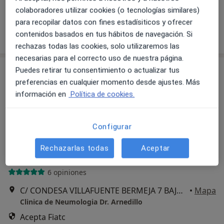
colaboradores utilizar cookies (o tecnologías similares)
Este especialista no ofrece reserva de cita online en esta dirección.
para recopilar datos con fines estadísiticos y ofrecer
Pedir una cita
contenidos basados en tus hábitos de navegación. Si
rechazas todas las cookies, solo utilizaremos las
necesarias para el correcto uso de nuestra página.
Puedes retirar tu consentimiento o actualizar tus
preferencias en cualquier momento desde ajustes. Más
información en
Política de cookies.
Configurar
Dr. Aurelio Victor Arnedillo Muñoz
Rechazarlas todas
Aceptar
Neumólogo
6 opiniones
C/ CONDESA VILLAFUENTE BERMEJA 7 BAJO IZDA, Cádiz
•
Mapa
Clinica de Neumologia Dr. Arnedillo
Acepta Fiatc