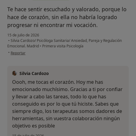
Te hace sentir escuchado y valorado, porque lo
hace de corazón, sin ella no habría logrado
progresar ni encontrar mi vocación.
15 de julio de 2026
•
Silvia Cardozo/ Psicóloga Sanitaria/ Ansiedad, Pareja y Regulación
Emocional. Madrid
•
Primera visita Psicología
en opinión del usuario Anita
•
Reportar
Silvia Cardozo
Oooh, me tocas el corazón. Hoy me has
emocionado muchísimo. Gracias a ti por confiar
y llevar a cabo las tareas, todo lo que has
conseguido es por lo que tú hiciste. Sabes que
siempre digo, los terapeutas somos dadores de
herramientas, sin vuestra colaboración ningún
objetivo es posible
15 de julio de 2026