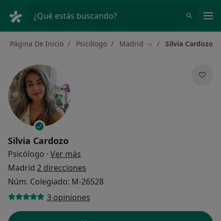
Men
¿Qué estás buscando?
Página De Inicio
Psicólogo
Madrid
Silvia Cardozo
Cambiar de ciudad
Silvia Cardozo
sobre las especializaciones
Psicólogo
·
Ver más
Madrid
2 direcciones
Núm. Colegiado: M-26528
3 opiniones