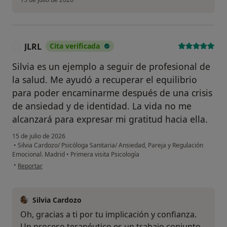
JLRL
Cita verificada
J
Silvia es un ejemplo a seguir de profesional de
la salud. Me ayudó a recuperar el equilibrio
para poder encaminarme después de una crisis
de ansiedad y de identidad. La vida no me
alcanzará para expresar mi gratitud hacia ella.
15 de julio de 2026
•
Silvia Cardozo/ Psicóloga Sanitaria/ Ansiedad, Pareja y Regulación
Emocional. Madrid
•
Primera visita Psicología
en opinión del usuario JLRL
•
Reportar
Silvia Cardozo
Oh, gracias a ti por tu implicación y confianza.
Un proceso terapéutico es un trabajo conjunto,