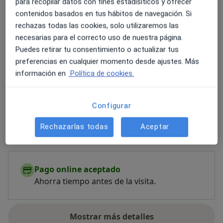
para recopilar datos con fines estadísiticos y ofrecer
Psicoterapia para adultos
contenidos basados en tus hábitos de navegación. Si
Terapia de pareja
rechazas todas las cookies, solo utilizaremos las
necesarias para el correcto uso de nuestra página.
Especialista en:
Puedes retirar tu consentimiento o actualizar tus
Psicología general sanitaria
preferencias en cualquier momento desde ajustes. Más
Pacientes que atiendo
información en
Política de cookies.
Adultos (Solo en algunas direcciones)
Configurar
Tipos de consulta
Presencial
Ver direcciones (2)
Rechazarlas todas
Aceptar
Videoconsulta
Ver calendario online
Pago online aceptado
Ahorra tiempo antes de la visita.
Mostrar más detalles
sobre la experiencia