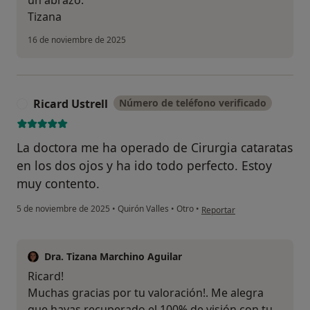
un abrazo.
Tizana
16 de noviembre de 2025
Ricard Ustrell
Número de teléfono verificado
R
La doctora me ha operado de Cirurgia cataratas
en los dos ojos y ha ido todo perfecto. Estoy
muy contento.
en opinión del usuario Ricard
5 de noviembre de 2025
•
Quirón Valles
•
Otro
•
Reportar
Dra. Tizana Marchino Aguilar
Ricard!
Muchas gracias por tu valoración!. Me alegra
que hayas recuperado el 100% de visión con tu