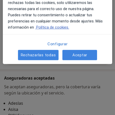
rechazas todas las cookies, solo utilizaremos las
necesarias para el correcto uso de nuestra página.
Ampliar
se abre en una nueva pestañ
Puedes retirar tu consentimiento o actualizar tus
preferencias en cualquier momento desde ajustes. Más
Disponibilidad
Este especialista no ofrece reserva online en esta
información en
Política de cookies.
dirección
¿Qué puedo hacer ahora?
Configurar
Rechazarlas todas
Aceptar
Mostrar más detalles
sobre la dirección
Aseguradoras aceptadas
Se aceptan aseguradoras, pero la cobertura varía
según la ubicación y el servicio.
Adeslas
Asisa