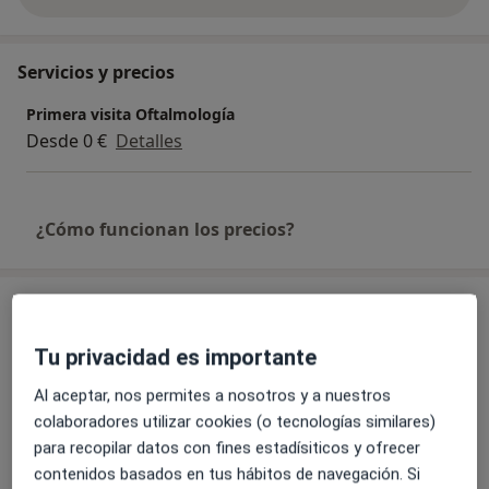
sobre la experiencia
Servicios y precios
Primera visita Oftalmología
Desde 0 €
Detalles
¿Cómo funcionan los precios?
Consultas (6)
Tu privacidad es importante
Dirección 1
Dirección 2
Dirección 3
Direcció
Al aceptar, nos permites a nosotros y a nuestros
colaboradores utilizar cookies (o tecnologías similares)
Clínica Badia
para recopilar datos con fines estadísiticos y ofrecer
Calle Barcelona 12 (3º),
Mataró
08301
contenidos basados en tus hábitos de navegación. Si