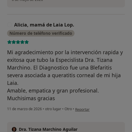
Alicia, mamá de Laia Lop.
A
Número de teléfono verificado
Mi agradecimiento por la intervención rapida y
exitosa que tubo la Especislista Dra. Tizana
Marchino. El Diagnostico fue una Blefaritis
severa asociada a queratitis corneal de mi hija
Laia.
Amable, empatica y gran profesional.
Muchisimas gracias
en opinión del usuario Alicia, mam
11 de marzo de 2026
•
otro lugar
•
Otro
•
Reportar
Dra. Tizana Marchino Aguilar