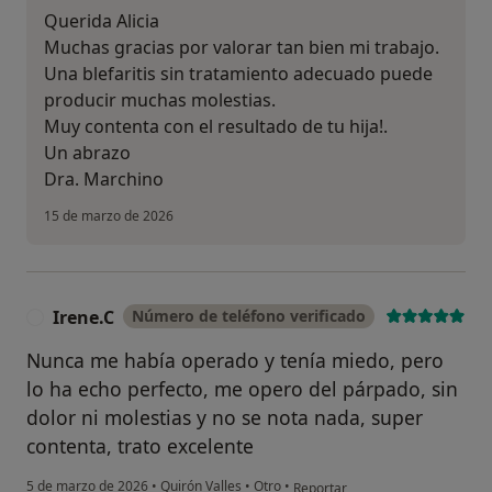
Querida Alicia
Muchas gracias por valorar tan bien mi trabajo.
Una blefaritis sin tratamiento adecuado puede
producir muchas molestias.
Muy contenta con el resultado de tu hija!.
Un abrazo
Dra. Marchino
15 de marzo de 2026
Irene.C
Número de teléfono verificado
I
Nunca me había operado y tenía miedo, pero
lo ha echo perfecto, me opero del párpado, sin
dolor ni molestias y no se nota nada, super
contenta, trato excelente
en opinión del usuario Irene.C
5 de marzo de 2026
•
Quirón Valles
•
Otro
•
Reportar