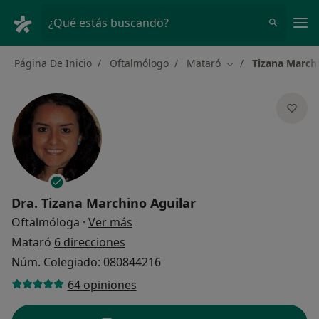
Men
¿Qué estás buscando?
Página De Inicio
Oftalmólogo
Mataró
Tizana March
Cambiar de ciudad
Dra.
Tizana Marchino Aguilar
sobre las especializaciones
Oftalmóloga
·
Ver más
Mataró
6 direcciones
Núm. Colegiado: 080844216
64 opiniones