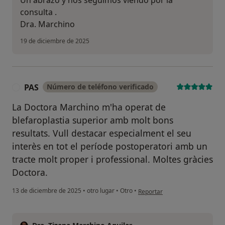
Un abrazo y nos seguimos viendo por la
consulta .
Dra. Marchino
19 de diciembre de 2025
PAS
Número de teléfono verificado
P
La Doctora Marchino m'ha operat de
blefaroplastia superior amb molt bons
resultats. Vull destacar especialment el seu
interès en tot el període postoperatori amb un
tracte molt proper i professional. Moltes gràcies
Doctora.
en opinión del usuario PAS
13 de diciembre de 2025
•
otro lugar
•
Otro
•
Reportar