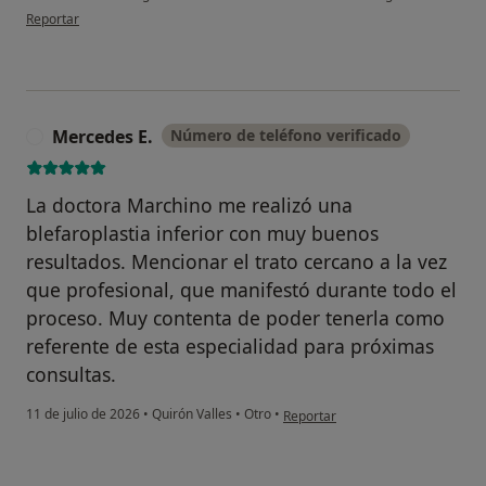
en opinión del usuario Silvia Díaz
Reportar
Mercedes E.
Número de teléfono verificado
M
La doctora Marchino me realizó una
blefaroplastia inferior con muy buenos
resultados. Mencionar el trato cercano a la vez
que profesional, que manifestó durante todo el
proceso. Muy contenta de poder tenerla como
referente de esta especialidad para próximas
consultas.
en opinión del usuario Mercedes 
11 de julio de 2026
•
Quirón Valles
•
Otro
•
Reportar