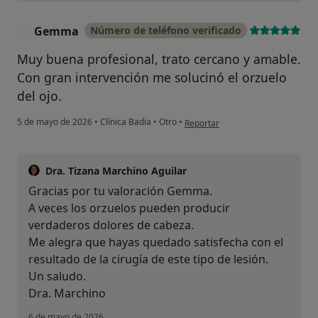
Gemma
Número de teléfono verificado
G
Muy buena profesional, trato cercano y amable.
Con gran intervención me solucinó el orzuelo
del ojo.
en opinión del usuario Gemma
5 de mayo de 2026
•
Clínica Badia
•
Otro
•
Reportar
Dra. Tizana Marchino Aguilar
Gracias por tu valoración Gemma.
A veces los orzuelos pueden producir
verdaderos dolores de cabeza.
Me alegra que hayas quedado satisfecha con el
resultado de la cirugía de este tipo de lesión.
Un saludo.
Dra. Marchino
6 de mayo de 2026