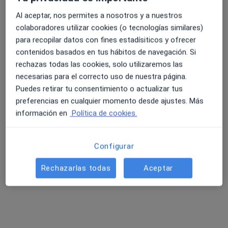
Desintoxicación y deshabituación al alcohol
Precio sin especificar
Al aceptar, nos permites a nosotros y a nuestros
Este especialista no ofrece reserva de cita online en esta dirección.
colaboradores utilizar cookies (o tecnologías similares)
para recopilar datos con fines estadísiticos y ofrecer
Pedir una cita
contenidos basados en tus hábitos de navegación. Si
rechazas todas las cookies, solo utilizaremos las
necesarias para el correcto uso de nuestra página.
Puedes retirar tu consentimiento o actualizar tus
preferencias en cualquier momento desde ajustes. Más
información en
Política de cookies.
Configurar
Lourdes Estrella
Rechazarlas todas
Aceptar
·
Ver más
Psicóloga, Psicóloga infantil
70 opiniones
Dirección
Online