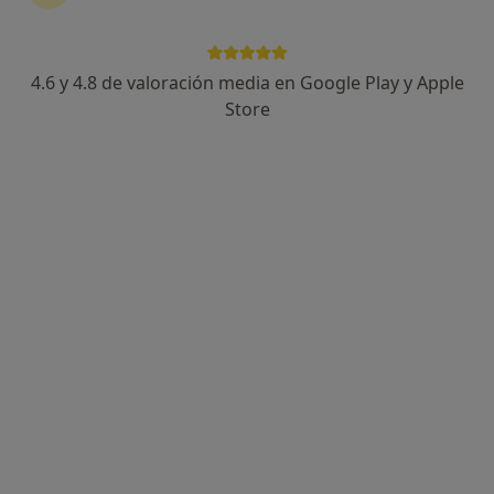
4.6 y 4.8 de valoración media en Google Play y Apple
Juan José Martínez
Store
·
Ver más
Psicólogo
110 opiniones
Psicólogo General Sanitario experto en Adicciones
Enfoque centrado en Terapia Cognitivo Conductual
TOC, depresión, ansiedad, fobias, autoestima
Dirección
Online
Jaén
•
Mapa
Psicólogo Juan José Martínez - Jaén
Desintoxicación y deshabituación al alcohol
Precio sin especificar
Este especialista no ofrece reserva de cita online en esta dirección.