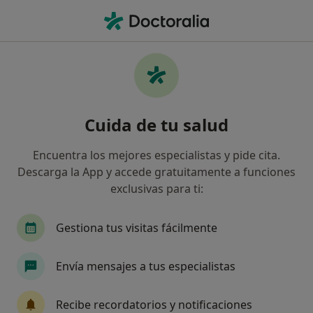
Men
Desintoxicación Y Deshabituación Al Alcohol • Jaén, Jaén
Filtros
• 1
Seguro
Mapa
Desintoxicación y deshabituación al alcohol
Cuida de tu salud
en Jaén: clínicas y especialistas
Así organizamos los resultados
Encuentra los mejores especialistas y pide cita.
Descarga la App y accede gratuitamente a funciones
exclusivas para ti:
¿Qué especialidad estás buscando?
Psicólogo
Psicólogo infantil
Psiquiatra
Gestiona tus visitas fácilmente
Envía mensajes a tus especialistas
Recibe recordatorios y notificaciones