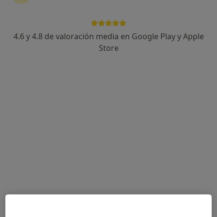
4.6 y 4.8 de valoración media en Google Play y Apple
Dra. Margely Morales Arca
Store
·
Ver más
Ginecóloga
612 opiniones
Rúa de Santiago de Guayaquil 7, Santiago de Compostela
•
Mapa
Ipo Salud - Escuela de Mamás
Ecografía ginecológica
Precio sin especificar
Este especialista no ofrece reserva de cita online en esta dirección.
Pedir una cita