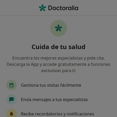
Men
Ecografía Transvaginal • Santiago de Compostela, La Coruña
Filtros
• 1
Seguro
Mapa
Ecografía transvaginal en Santiago de
Cuida de tu salud
Compostela: clínicas y especialistas
Así organizamos los resultados
Encuentra los mejores especialistas y pide cita.
Descarga la App y accede gratuitamente a funciones
exclusivas para ti:
¿Qué tipo de visita quieres reservar?
Ecografía transvaginal
Ecografía ginecológica
Gestiona tus visitas fácilmente
Envía mensajes a tus especialistas
Recibe recordatorios y notificaciones