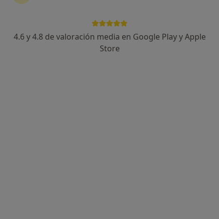
4.6 y 4.8 de valoración media en Google Play y Apple
Noelia Labordeta Herce
Store
·
Ver más
Psicóloga
93 opiniones
Dirección
Online
Alameda Urquijo 52 , 4º izq, Bilbao
•
Mapa
Centro de Psicoterapia Individual y de Pareja en Plaza Indautxu
Orientación profesional
70 €
Este especialista no ofrece reserva de cita online en esta dirección.
Pedir una cita