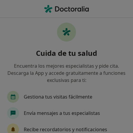
Men
Orientación Profesional • Bilbao, Vizcaya
Filtros
• 1
Mapa
Orientación profesional en Bilbao: clínicas y
Cuida de tu salud
especialistas
Así organizamos los resultados
Encuentra los mejores especialistas y pide cita.
Descarga la App y accede gratuitamente a funciones
exclusivas para ti:
¿Qué especialidad estás buscando?
Psicólogo
Terapeuta complementario
Gestiona tus visitas fácilmente
Envía mensajes a tus especialistas
Recibe recordatorios y notificaciones