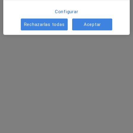
Pedir una cita
Configurar
Rechazarlas todas
Aceptar
Carlota Infante
·
Ver más
Psicóloga
21 opiniones
Dirección
Online
C. Elcano 2, Bilbao
•
Mapa
Consulta privada de psicologia