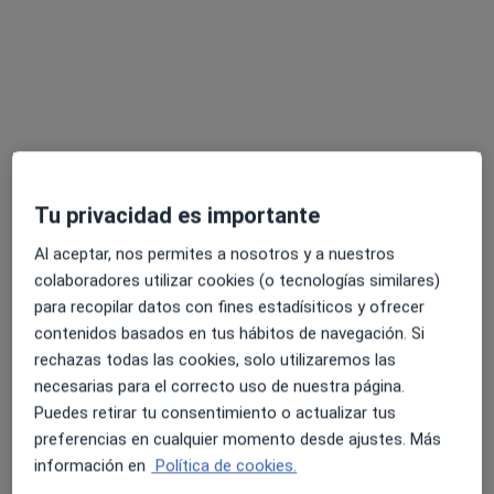
Opción de pago online
Beatriz Robles Rodríguez
Tu privacidad es importante
·
Ver más
Psicóloga
Al aceptar, nos permites a nosotros y a nuestros
20 opiniones
colaboradores utilizar cookies (o tecnologías similares)
para recopilar datos con fines estadísiticos y ofrecer
Dirección
Online
contenidos basados en tus hábitos de navegación. Si
rechazas todas las cookies, solo utilizaremos las
Iruña Kalea 1, Bilbao
•
Mapa
necesarias para el correcto uso de nuestra página.
IMAGINA PSICOLOGÍA
Puedes retirar tu consentimiento o actualizar tus
preferencias en cualquier momento desde ajustes. Más
Orientación profesional
70 €
información en
Política de cookies.
Este especialista no ofrece reserva de cita online en esta dirección.