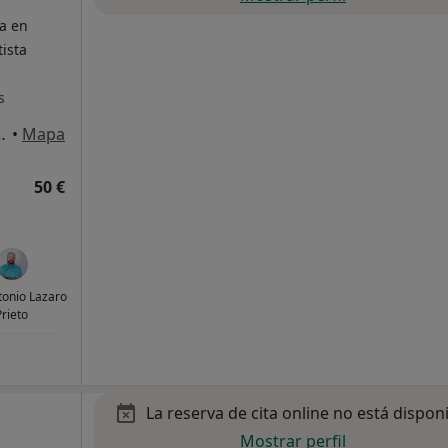
ta en
ista
s
le Campoamor n13, Valencia
•
Mapa
50 €
tonio Lazaro
Prieto
La reserva de cita online no está dispon
Mostrar perfil