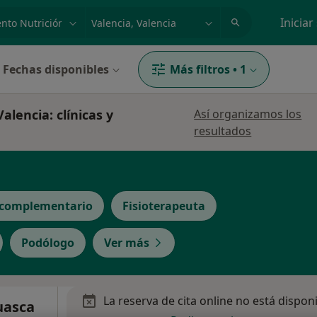
dad, enfermedad o nombre
p. ej. Madrid
Iniciar
Fechas disponibles
Más filtros
•
1
alencia: clínicas y
Así organizamos los
resultados
 complementario
Fisioterapeuta
Podólogo
Ver más
La reserva de cita online no está dispon
uasca