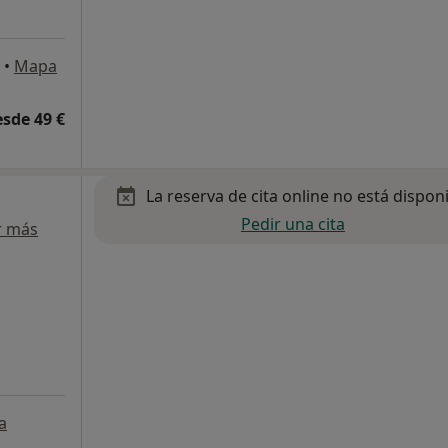
•
Mapa
esde 49 €
La reserva de cita online no está dispon
Pedir una cita
r más
a