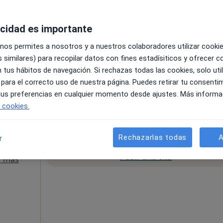
Pedir una cita
r más
acidad es importante
 nos permites a nosotros y a nuestros colaboradores utilizar cooki
 similares) para recopilar datos con fines estadísiticos y ofrecer 
le Campoamor n13, Valencia
•
Mapa
 tus hábitos de navegación. Si rechazas todas las cookies, solo uti
 para el correcto uso de nuestra página. Puedes retirar tu consenti
50 €
 tus preferencias en cualquier momento desde ajustes. Más informa
e cookies.
Rechazarlas todas
A
r
La reserva de cita online no está dispon
mez
Pedir una cita
r más