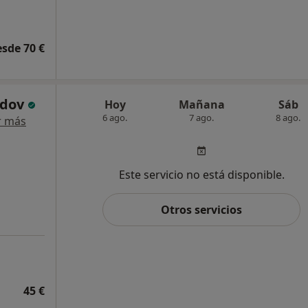
esde 70 €
idov
Hoy
Mañana
Sáb
6 ago.
7 ago.
8 ago.
r más
Este servicio no está disponible.
Otros servicios
45 €