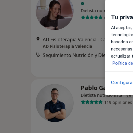
·
Ve
Dietista nutricionista
Tu priv
66 opiniones
Al aceptar,
tecnologías
AD Fisioterapia Valencia - Cal
basados en
AD Fisioterapia Valencia
necesarias
Seguimiento Nutrición y Dietética
actualizar
Política d
Configura
Pablo García Gó
·
Ve
Dietista nutricionista
119 opiniones