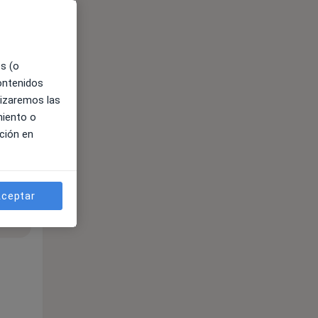
es (o
contenidos
lizaremos las
miento o
ción en
ceptar
ible