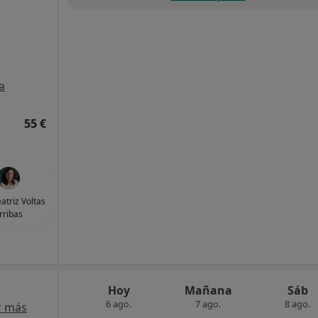
a
55 €
atriz Voltas
rribas
Hoy
Mañana
Sáb
6 ago.
7 ago.
8 ago.
r más