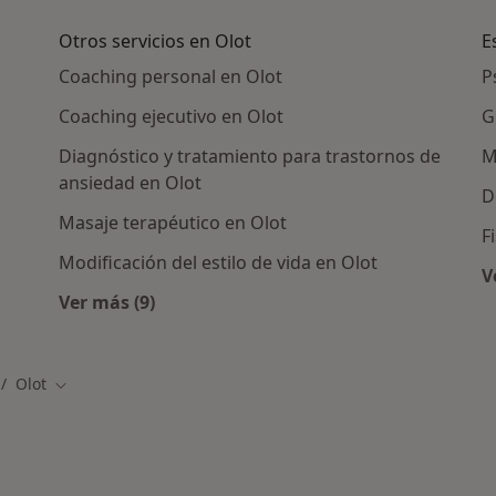
Otros servicios en Olot
E
Coaching personal en Olot
P
Coaching ejecutivo en Olot
G
Diagnóstico y tratamiento para trastornos de
M
ansiedad en Olot
D
Masaje terapéutico en Olot
F
Modificación del estilo de vida en Olot
V
as en Olot
Ver más (9)
Más en esta categoría: Otros servicios en Ol
Olot
mbiar de ciudad
Cambiar de ciudad