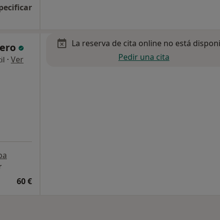
pecificar
La reserva de cita online no está dispon
jero
Pedir una cita
·
Ver
il
pa
r
60 €