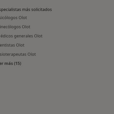
specialistas más solicitados
sicólogos Olot
inecólogos Olot
édicos generales Olot
entistas Olot
isioterapeutas Olot
er más (15)
Más en esta categoría: Especialistas más solicitados
ot