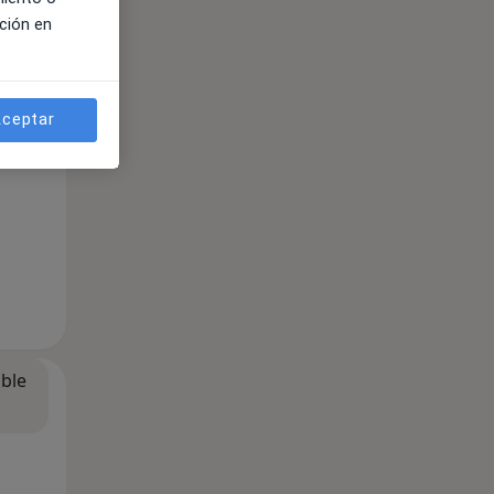
ción en
ceptar
ible