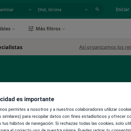
dad, enfermedad o nombre
p. ej. Madrid
Iniciar
ibles
Más filtros
ecialistas
Así organizamos los re
acidad es importante
La reserva de cita online no está dispon
 nos permites a nosotros y a nuestros colaboradores utilizar cooki
Pedir una cita
r
 similares) para recopilar datos con fines estadísiticos y ofrecer 
·
Ver
il
 tus hábitos de navegación. Si rechazas todas las cookies, solo uti
 para el correcto uso de nuestra página. Puedes retirar tu consenti