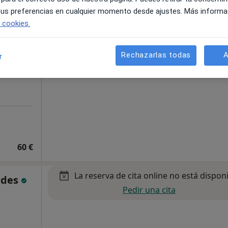
 tus preferencias en cualquier momento desde ajustes. Más informa
e cookies.
s de
 (UNED)
Rechazarlas todas
A
r
60 €
La reserva de cita online no está dispon
ndes
Pedir una cita