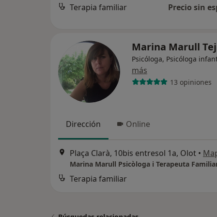
Terapia familiar
Precio sin es
Marina Marull Te
Psicóloga, Psicóloga infant
más
13 opiniones
Dirección
Online
Plaça Clarà, 10bis entresol 1a, Olot
•
Ma
Marina Marull Psicòloga i Terapeuta Familia
Terapia familiar
Búsquedas relacionadas