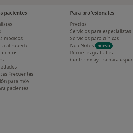
os pacientes
Para profesionales
listas
Precios
s
Servicios para especialistas
s médicos
Servicios para clínicas
ta al Experto
Noa Notes
nuevo
amentos
Recursos gratuitos
os
Centro de ayuda para especi
medades
tas Frecuentes
ión para móvil
ara pacientes