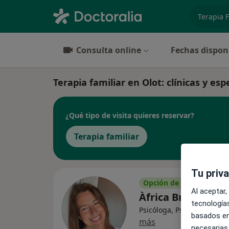
especiali
Consulta online
Fechas dispon
Terapia familiar en Olot: clínicas y esp
¿Qué tipo de visita quieres reservar?
Terapia familiar
Tu priv
Opción de pago online
Al aceptar,
Àfrica Brasó Sole
tecnologías
Psicóloga, Psicóloga infant
basados en
más
necesarias