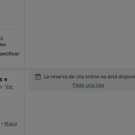
a
des
pecificar
La reserva de cita online no está dispon
es
Pedir una cita
·
Ver
o
•
Mapa