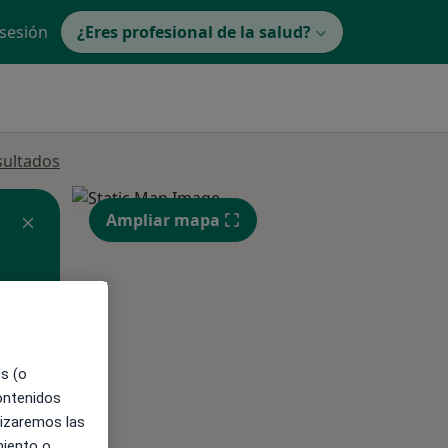
 sesión
¿Eres profesional de la salud?
sultados
Ampliar mapa
ible
es (o
contenidos
lizaremos las
miento o