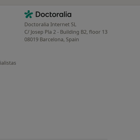
Contacto
Doctoralia - Página de inicio
Doctoralia Internet SL
C/ Josep Pla 2 - Building B2, floor 13
08019 Barcelona, Spain
alistas