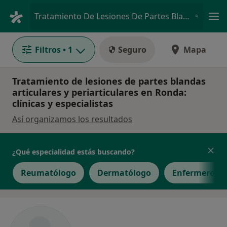
Men
Tratamiento De Lesiones De Partes Blandas Articulares Y Periarticulares • Ronda, Málaga
Filtros
• 1
Seguro
Mapa
Tratamiento de lesiones de partes blandas
articulares y periarticulares en Ronda:
clínicas y especialistas
Así organizamos los resultados
¿Qué especialidad estás buscando?
Reumatólogo
Dermatólogo
Enfermero