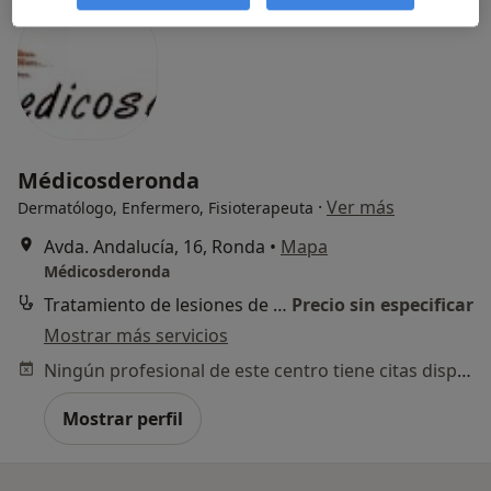
Médicosderonda
·
Ver más
Dermatólogo, Enfermero, Fisioterapeuta
Avda. Andalucía, 16, Ronda
•
Mapa
Médicosderonda
Tratamiento de lesiones de partes blandas articulares y periarticulares
Precio sin especificar
Mostrar más servicios
Ningún profesional de este centro tiene citas disponibles
Mostrar perfil