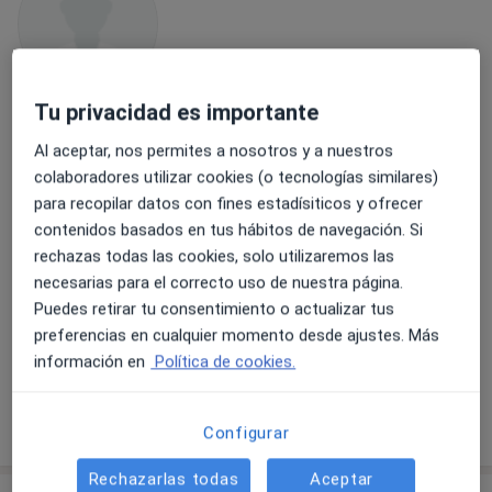
Tu privacidad es importante
Dr. Antonio Jesús Pascual Vergara
Al aceptar, nos permites a nosotros y a nuestros
·
Ver más
Reumatólogo
colaboradores utilizar cookies (o tecnologías similares)
para recopilar datos con fines estadísiticos y ofrecer
Dirección 1
Dirección 2
contenidos basados en tus hábitos de navegación. Si
rechazas todas las cookies, solo utilizaremos las
Avda. Andalucía, 16, Ronda
•
Mapa
necesarias para el correcto uso de nuestra página.
Médicosderonda
Puedes retirar tu consentimiento o actualizar tus
preferencias en cualquier momento desde ajustes. Más
Tratamiento de lesiones de partes blandas articulares y periarticulares
Precio sin especificar
información en
Política de cookies.
Este especialista no ofrece reserva de cita online en esta dirección.
Pedir una cita
Configurar
Rechazarlas todas
Aceptar