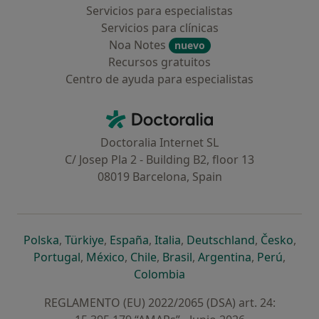
Servicios para especialistas
Servicios para clínicas
Noa Notes
nuevo
Recursos gratuitos
Centro de ayuda para especialistas
Contacto
Doctoralia - Página de inicio
Doctoralia Internet SL
C/ Josep Pla 2 - Building B2, floor 13
08019 Barcelona, Spain
se abre en una nueva pestaña
se abre en una nueva pestaña
se abre en una nueva pestaña
se abre en una nueva pes
se abre en 
se a
Polska
,
Türkiye
,
España
,
Italia
,
Deutschland
,
Česko
,
se abre en una nueva pestaña
se abre en una nueva pestaña
se abre en una nueva pestaña
se abre en una nueva p
se abre en 
se abr
Portugal
,
México
,
Chile
,
Brasil
,
Argentina
,
Perú
,
se abre en una nueva pe
Colombia
REGLAMENTO (EU) 2022/2065 (DSA) art. 24: