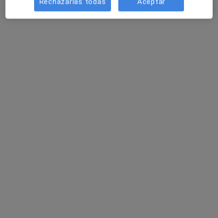
Rechazarlas todas
Aceptar
Mireya García Pérez
·
Ver más
Dietista nutricionista
187 opiniones
Dirección
Online
Calle menta 23, Esplugues de Llobregat
•
Mapa
Cuida't Esplugues de Llobregat
Visitas sucesivas nutrición clínica
45 €
Este servicio no está disponible.
Otros servicios