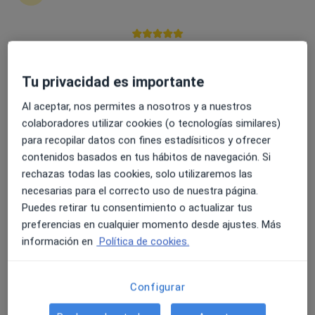
4.6 y 4.8 de valoración media en Google Play y Apple
Dra. Cristina Barnadas Solé
Store
Tu privacidad es importante
·
Ver más
Dietista nutricionista
546 opiniones
Al aceptar, nos permites a nosotros y a nuestros
colaboradores utilizar cookies (o tecnologías similares)
Dirección
Online
para recopilar datos con fines estadísiticos y ofrecer
contenidos basados en tus hábitos de navegación. Si
rechazas todas las cookies, solo utilizaremos las
Carrer de Torras i Pujalt, 1, setena planta, edifici antic, Barcelona
•
Mapa
necesarias para el correcto uso de nuestra página.
Clínica Sagrada Família
Puedes retirar tu consentimiento o actualizar tus
Visitas sucesivas nutrición clínica
Precio sin especificar
preferencias en cualquier momento desde ajustes. Más
Este servicio no está disponible.
información en
Política de cookies.
Otros servicios
Configurar