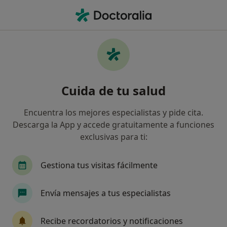
Men
Visitas Sucesivas Nutrición Clínica • Barcelona, Barcelona
Filtros
• 1
Seguro
Mapa
Visitas sucesivas nutrición clínica en
Cuida de tu salud
Barcelona: clínicas y especialistas
Así organizamos los resultados
Encuentra los mejores especialistas y pide cita.
Descarga la App y accede gratuitamente a funciones
exclusivas para ti:
¿Qué especialidad estás buscando?
Dietista Nutricionista
Gestiona tus visitas fácilmente
Envía mensajes a tus especialistas
Recibe recordatorios y notificaciones