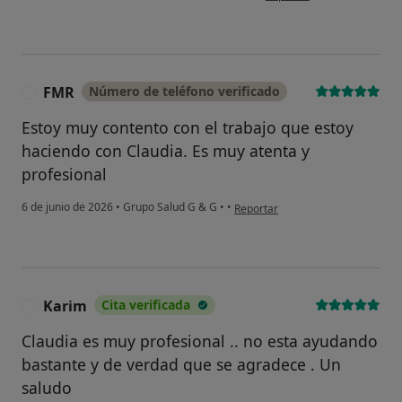
FMR
Número de teléfono verificado
F
Estoy muy contento con el trabajo que estoy
haciendo con Claudia. Es muy atenta y
profesional
en opinión del usuario FMR
6 de junio de 2026
•
Grupo Salud G & G
•
•
Reportar
Karim
Cita verificada
K
Claudia es muy profesional .. no esta ayudando
bastante y de verdad que se agradece . Un
saludo