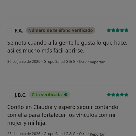
F.A.
Número de teléfono verificado
F
Se nota cuando a la gente le gusta lo que hace,
así es mucho más fácil abrirse.
en opinión del usuario F.A.
30 de junio de 2026
•
Grupo Salud G & G
•
Otro
•
Reportar
J.B.C.
Cita verificada
J
Confío en Claudia y espero seguir contando
con ella para fortalecer los vínculos con mi
mujer y mi hija.
en opinión del usuario J.B.C.
25 de junio de 2026
•
Grupo Salud G & G
•
Otro
•
Reportar