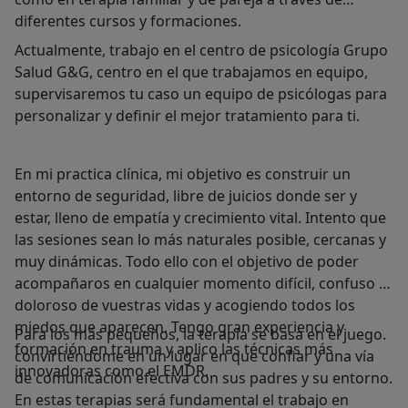
diferentes cursos y formaciones.
Actualmente, trabajo en el centro de psicología Grupo
Salud G&G, centro en el que trabajamos en equipo,
supervisaremos tu caso un equipo de psicólogas para
personalizar y definir el mejor tratamiento para ti.
En mi practica clínica, mi objetivo es construir un
entorno de seguridad, libre de juicios donde ser y
estar, lleno de empatía y crecimiento vital. Intento que
las sesiones sean lo más naturales posible, cercanas y
muy dinámicas. Todo ello con el objetivo de poder
acompañaros en cualquier momento difícil, confuso o
doloroso de vuestras vidas y acogiendo todos los
miedos que aparecen. Tengo gran experiencia y
Para los más pequeños, la terapia se basa en el juego.
formación en trauma y aplico las técnicas más
convirtiéndome en un lugar en que confiar y una vía
innovadoras como el EMDR.
de comunicación efectiva con sus padres y su entorno.
En estas terapias será fundamental el trabajo en