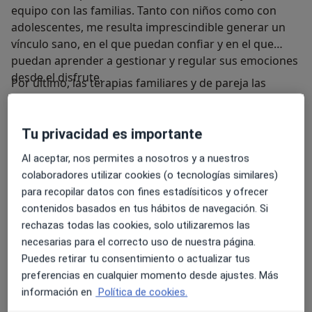
equipo con las familias. Tanto con niños como con
adolescentes, me resulta imprescindible generar un
vínculo sano, en el que puedan confiar y en el que
puedan aprender a gestionar y regular sus emociones
desde el disfrute.
Por último, las terapias familiares y de pareja las
enfoco como un espacio de comunicación libre, donde
generar dinámicas sanas entre los diferentes
Tu privacidad es importante
miembros, fortaleciendo sus vínculos y generando las
herramientas que cada persona individual de ese
Al aceptar, nos permites a nosotros y a nuestros
sistema necesite para la resolución de los problemas
colaboradores utilizar cookies (o tecnologías similares)
que puedan surgir en cada etapa de las relaciones.
para recopilar datos con fines estadísiticos y ofrecer
contenidos basados en tus hábitos de navegación. Si
Si estás buscando acompañamiento y apoyo
rechazas todas las cookies, solo utilizaremos las
emocional, este es tu espacio, estaré deseando
necesarias para el correcto uso de nuestra página.
conocerte. ¡Bienvenid@s!
Puedes retirar tu consentimiento o actualizar tus
preferencias en cualquier momento desde ajustes. Más
Sobre mí
ver más
información en
Política de cookies.
Enfoque terapéutico