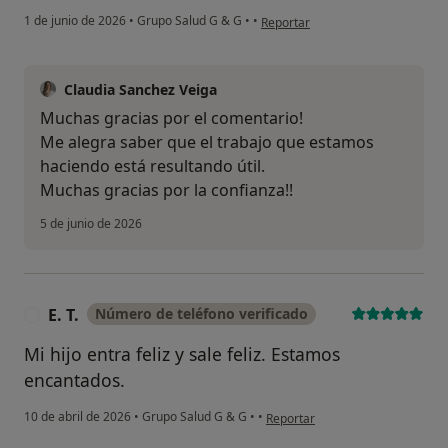
en opinión del usuario Karim
1 de junio de 2026
•
Grupo Salud G & G
•
•
Reportar
Claudia Sanchez Veiga
Muchas gracias por el comentario!
Me alegra saber que el trabajo que estamos
haciendo está resultando útil.
Muchas gracias por la confianza!!
5 de junio de 2026
E. T.
Número de teléfono verificado
E
Mi hijo entra feliz y sale feliz. Estamos
encantados.
en opinión del usuario E. T.
10 de abril de 2026
•
Grupo Salud G & G
•
•
Reportar