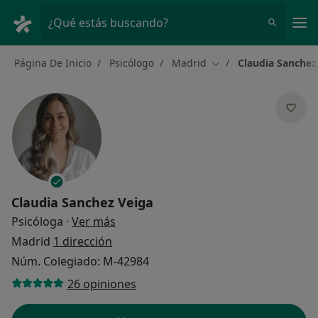
Men
¿Qué estás buscando?
Página De Inicio
Psicólogo
Madrid
Claudia Sanchez
Cambiar de ciudad
Claudia Sanchez Veiga
sobre las especializaciones
Psicóloga
·
Ver más
Madrid
1 dirección
Núm. Colegiado: M-42984
26 opiniones