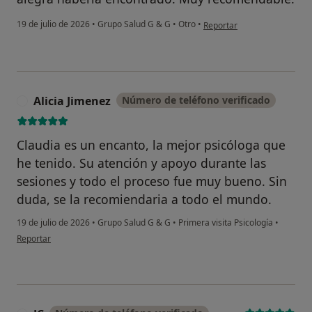
en opinión del usuario Crist
19 de julio de 2026
•
Grupo Salud G & G
•
Otro
•
Reportar
Alicia Jimenez
Número de teléfono verificado
A
Claudia es un encanto, la mejor psicóloga que
he tenido. Su atención y apoyo durante las
sesiones y todo el proceso fue muy bueno. Sin
duda, se la recomiendaria a todo el mundo.
19 de julio de 2026
•
Grupo Salud G & G
•
Primera visita Psicología
•
en opinión del usuario Alicia Jimenez
Reportar