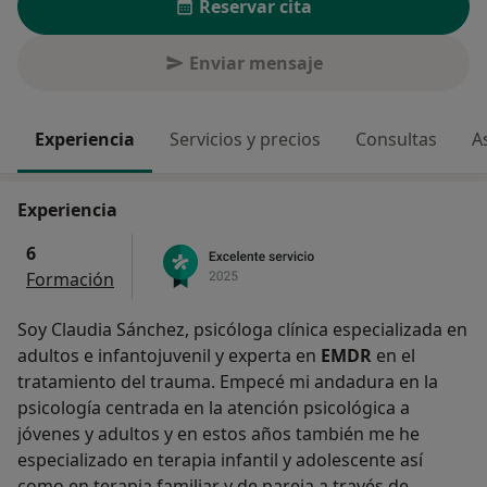
Reservar cita
Enviar mensaje
Experiencia
Servicios y precios
Consultas
A
Experiencia
6
Formación
Soy Claudia Sánchez, psicóloga clínica especializada en
adultos e infantojuvenil y experta en
EMDR
en el
tratamiento del trauma. Empecé mi andadura en la
psicología centrada en la atención psicológica a
jóvenes y adultos y en estos años también me he
especializado en terapia infantil y adolescente así
como en terapia familiar y de pareja a través de