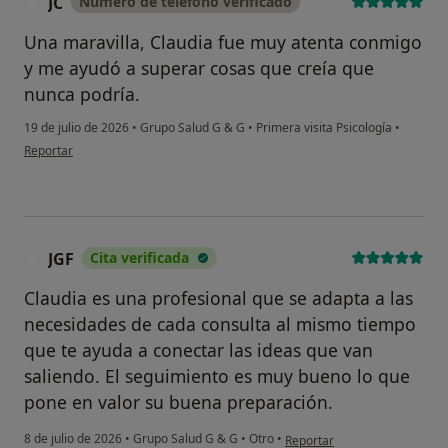
JC
Número de teléfono verificado
J
Una maravilla, Claudia fue muy atenta conmigo
¿Alguna vez has usado una app
o chatbot de IA para hablar
y me ayudó a superar cosas que creía que
sobre un tema emocional o
nunca podría.
psicológico?
19 de julio de 2026
•
Grupo Salud G & G
•
Primera visita Psicología
•
Sí, varias veces
en opinión del usuario JC
Reportar
Sí, una vez
No, pero lo consideraría
JGF
Cita verificada
J
No, y no confío en ello
Claudia es una profesional que se adapta a las
Continuar
necesidades de cada consulta al mismo tiempo
que te ayuda a conectar las ideas que van
saliendo. El seguimiento es muy bueno lo que
pone en valor su buena preparación.
en opinión del usuario JGF
8 de julio de 2026
•
Grupo Salud G & G
•
Otro
•
Reportar