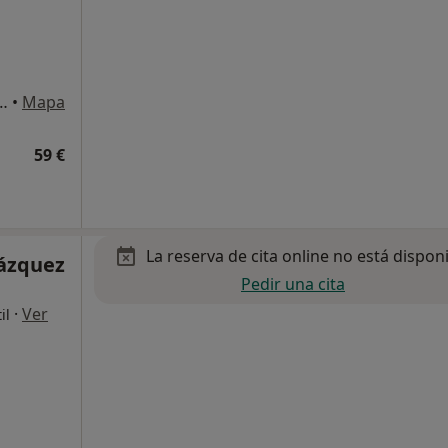
varo a San Fernando 212, Madrid
•
Mapa
59 €
La reserva de cita online no está dispon
ázquez
Pedir una cita
·
Ver
il