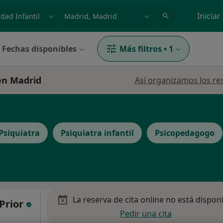
dad, enfermedad o nombre
p. ej. Madrid
Iniciar
Fechas disponibles
Más filtros
•
1
 en Madrid
Así organizamos los re
Psiquiatra
Psiquiatra infantil
Psicopedagogo
La reserva de cita online no está dispon
 Prior
Pedir una cita