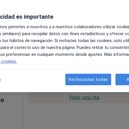
acidad es importante
 nos permites a nosotros y a nuestros colaboradores utilizar cooki
 similares) para recopilar datos con fines estadísiticos y ofrecer 
 tus hábitos de navegación. Si rechazas todas las cookies, solo uti
 para el correcto uso de nuestra página. Puedes retirar tu consenti
a
 tus preferencias en cualquier momento desde ajustes. Más informa
e cookies.
60 €
Rechazarlas todas
A
r
La reserva de cita online no está dispon
Pedir una cita
lo