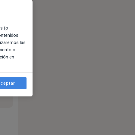
es (o
contenidos
lizaremos las
miento o
ción en
ceptar
ible