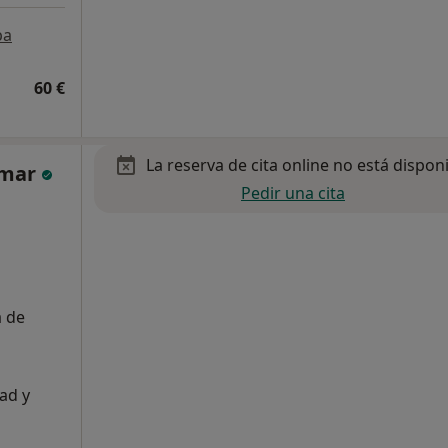
pa
60 €
La reserva de cita online no está dispon
lmar
Pedir una cita
a de
ad y