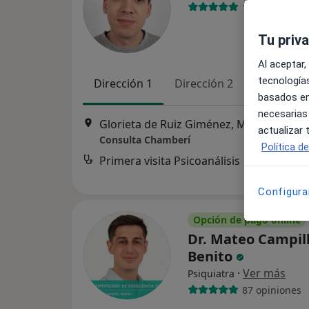
1 opinión
Tu priv
Al aceptar,
tecnologías
Dirección 1
Dirección 2
Online
basados en
necesarias
Glorieta de Ruiz Giménez, Madrid
•
Map
actualizar
Consulta Chamberí
Política d
Primera visita Psicoanálisis
Configura
Opción de pago online
Dr. Mateo Campil
Benito
·
Ver más
Psiquiatra
87 opiniones