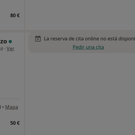
80 €
La reserva de cita online no está dispon
nzo
Pedir una cita
·
Ver
il
d
•
Mapa
50 €