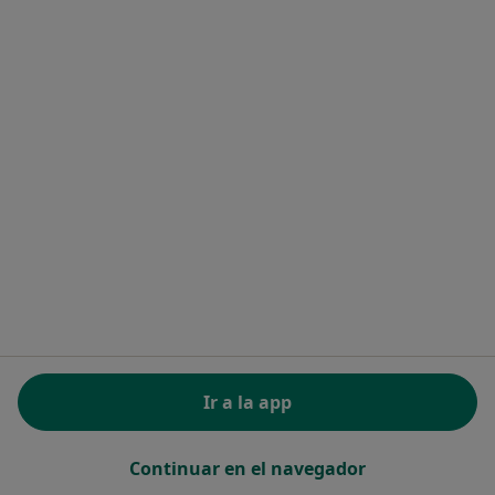
Centre Mèdic Les Franqueses
·
Ver más
Ginecólogo, Enfermero, Fisioterapeuta
27 opiniones
Llevant, 19, Les Franqueses del Vallès
•
Mapa
Centre Mèdic Les Franqueses
Acepta Mutua General de Catalunya
Ningún profesional de este centro tiene citas disponibles
Mostrar perfil
Ir a la app
Continuar en el navegador