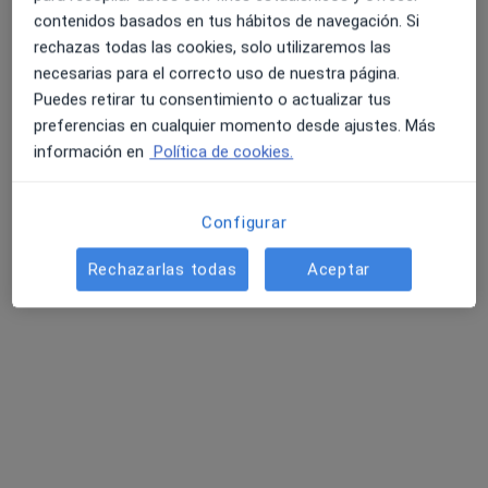
Acepta Mutua General de Catalunya
contenidos basados en tus hábitos de navegación. Si
Visita Ginecología y Obstetricia
rechazas todas las cookies, solo utilizaremos las
necesarias para el correcto uso de nuestra página.
Mostrar más servicios
Puedes retirar tu consentimiento o actualizar tus
preferencias en cualquier momento desde ajustes. Más
información en
Política de cookies.
Dra. Mireia
Dra. Cristina Gomar
Dra. Carmen Zabau
Fernandez Arias
Cantarero
Palle
Ginecólogo
Ginecólogo
Ginecólogo
Configurar
Ver todos los especialistas (17)
Rechazarlas todas
Aceptar
Ningún profesional de este centro tiene citas disponibles
Mostrar perfil