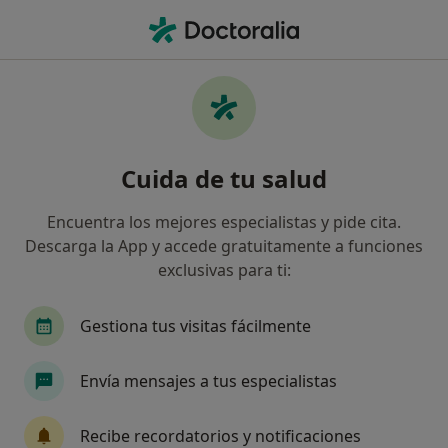
Men
Ginecología Y Obstetricia • Mataró, Barcelona
Filtros
• 1
Seguro:
Mutua General de
Centros médicos de Ginecología y
Cuida de tu salud
Obstetricia con Mutua General de
Catalunya en Mataró
Encuentra los mejores especialistas y pide cita.
Así organizamos los resultados
Descarga la App y accede gratuitamente a funciones
exclusivas para ti:
Gestiona tus visitas fácilmente
Envía mensajes a tus especialistas
Recibe recordatorios y notificaciones
IFS Centre Mèdic