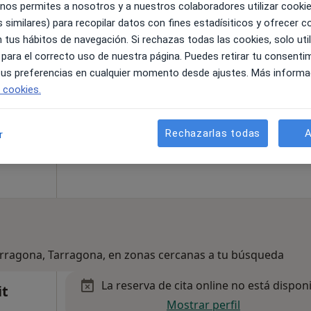
 nos permites a nosotros y a nuestros colaboradores utilizar cooki
3
 similares) para recopilar datos con fines estadísiticos y ofrecer 
 tus hábitos de navegación. Si rechazas todas las cookies, solo uti
apa
 para el correcto uso de nuestra página. Puedes retirar tu consenti
 tus preferencias en cualquier momento desde ajustes. Más informa
90 €
e cookies.
Rechazarlas todas
A
r
Tarragona, Tarragona, en zonas cercanas a tu búsqueda
La reserva de cita online no está dispon
it
Mostrar perfil