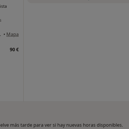
ista
s
aña, Vinyols i Els Arcs
•
Mapa
90 €
lve más tarde para ver si hay nuevas horas disponibles.