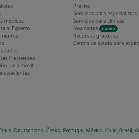
listas
Precios
s
Servicios para especialistas
s médicos
Servicios para clínicas
ta al Experto
Noa Notes
nuevo
amentos
Recursos gratuitos
os
Centro de ayuda para especi
medades
tas Frecuentes
ión para móvil
ara pacientes
ueva pestaña
en una nueva pestaña
e abre en una nueva pestaña
se abre en una nueva pestaña
se abre en una nueva pestaña
se abre en una nueva pestaña
se abre en una nueva p
se abre en una
se abre e
se
Italia
,
Deutschland
,
Česko
,
Portugal
,
México
,
Chile
,
Brasil
,
A