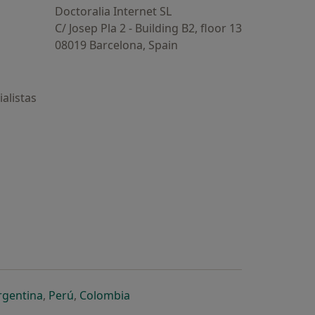
Doctoralia Internet SL
C/ Josep Pla 2 - Building B2, floor 13
08019 Barcelona, Spain
alistas
estaña
 nueva pestaña
n una nueva pestaña
 abre en una nueva pestaña
se abre en una nueva pestaña
se abre en una nueva pestaña
se abre en una nueva pestaña
rgentina
,
Perú
,
Colombia