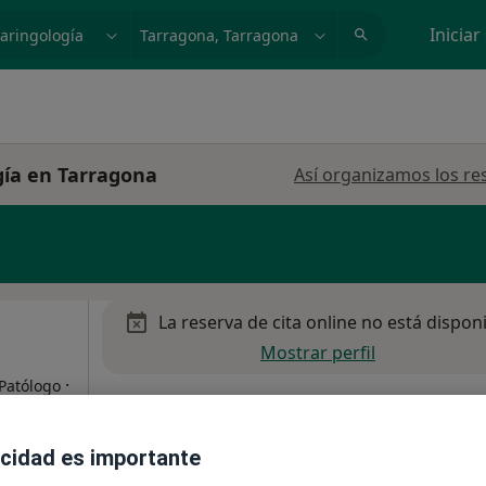
dad, enfermedad o nombre
p. ej. Madrid
Iniciar
gía en Tarragona
Así organizamos los re
La reserva de cita online no está dispon
Mostrar perfil
·
 Patólogo
acidad es importante