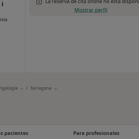
La reserva de cita online no está dispon
 i
Mostrar perfil
ista
ingología
Tarragona
Cambiar de ciudad
Cambiar de ciudad
os pacientes
Para profesionales