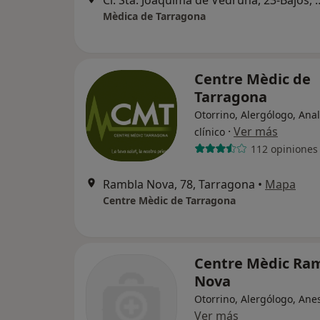
Cl. Sta. Joaquima de Vedru
Mèdica de Tarragona
Centre Mèdic de
Tarragona
Otorrino, Alergólogo, Anal
·
Ver más
clínico
112 opiniones
Rambla Nova, 78, Tarragona
•
Mapa
Centre Mèdic de Tarragona
Centre Mèdic Ra
Nova
Otorrino, Alergólogo, Anes
Ver más