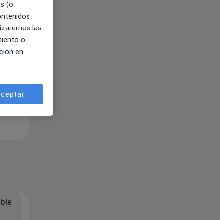
es (o
contenidos
lizaremos las
miento o
ción en
ceptar
ible