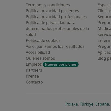
Términos y condiciones
Especia
Política privacidad pacientes
Clínica
Política privacidad profesionales
Seguro
Política de privacidad para
Pregun
determinados profesionales de la
Medic
salud
Servici
¿Alguna vez has usado una app o
Política de cookies
Enfer
chatbot de IA para hablar sobre un
tema emocional o psicológico?
Así organizamos los resultados
Pregun
Accesibilidad
Aplicac
Sí, varias veces
Quiénes somos
Blog p
Empleos
Nuevas posiciones
Sí, una vez
Partners
Prensa
No, pero lo consideraría
Contacto
No, y no confío en ello
Continuar
se abre en una n
se abre 
s
Polska
,
Türkiye
,
España
,