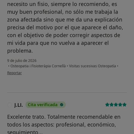
necesito un fisio, siempre lo recomiendo, es
muy buen profesional, no sólo me trabaja la
zona afectada sino que me da una explicación
precisa del motivo por el que aparece el daño,
con el objetivo de poder corregir aspectos de
mi vida para que no vuelva a aparecer el
problema.
9 de julio de 2026
•
Osteopatia i Fisioteràpia Cornellà
•
Visitas sucesivas Osteopatía
•
en opinión del usuario J.L.
Reportar
J.Ll.
Cita verificada
J
Excelente trato. Totalmente recomendable en
todos los aspectos: profesional, económico,
seguimiento...