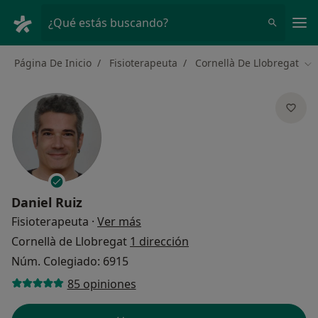
Men
¿Qué estás buscando?
Página De Inicio
Fisioterapeuta
Cornellà De Llobregat
Ca
Daniel Ruiz
sobre las especializaciones
Fisioterapeuta
·
Ver más
Cornellà de Llobregat
1 dirección
Núm. Colegiado: 6915
85 opiniones