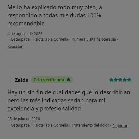
Me lo ha explicado todo muy bien, a
respondido a todas mis dudas 100%
recomendable
4 de agosto de 2026
•
Osteopatia i Fisioteràpia Cornellà
•
Primera visita fisioterapia
•
en opinión del usuario Marita
Reportar
Zaida
Cita verificada
Z
Hay un sin fin de cualidades que lo describirían
pero las más indicadas serían para mí
excelencia y profesionalidad
23 de julio de 2026
en opinión del 
•
Osteopatia i Fisioteràpia Cornellà
•
Tratamiento del dolor
•
Reportar