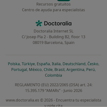
Recursos gratuitos
Centro de ayuda para especialistas
Contacto
Doctoralia - Página de inicio
Doctoralia Internet SL
C/ Josep Pla 2 - Building B2, floor 13
08019 Barcelona, Spain
se abre en una nueva pestaña
se abre en una nueva pestaña
se abre en una nueva pestaña
se abre en una nueva pes
se abre en 
se a
Polska
,
Türkiye
,
España
,
Italia
,
Deutschland
,
Česko
,
se abre en una nueva pestaña
se abre en una nueva pestaña
se abre en una nueva pestaña
se abre en una nueva p
se abre en 
se abr
Portugal
,
México
,
Chile
,
Brasil
,
Argentina
,
Perú
,
se abre en una nueva pe
Colombia
REGLAMENTO (EU) 2022/2065 (DSA) art. 24:
15.395.179 “AMARs” - Junio 2026
www.doctoralia.es © 2026 - Encuentra tu especialista
y pide cita