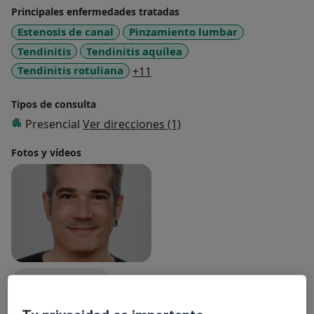
Principales enfermedades tratadas
Estenosis de canal
Pinzamiento lumbar
Tendinitis
Tendinitis aquílea
a11y_sr_more_diseases
Tendinitis rotuliana
+11
Tipos de consulta
Presencial
Ver direcciones (1)
Fotos y vídeos
Ver galería (1)