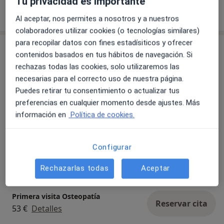
Tu privacidad es importante
Mostrar más detalles
sobre la experiencia
Al aceptar, nos permites a nosotros y a nuestros
colaboradores utilizar cookies (o tecnologías similares)
para recopilar datos con fines estadísiticos y ofrecer
Servicios y precios
contenidos basados en tus hábitos de navegación. Si
rechazas todas las cookies, solo utilizaremos las
Primera visita fisioterapia
Reservar cita
necesarias para el correcto uso de nuestra página.
53 €
Detalles
Puedes retirar tu consentimiento o actualizar tus
preferencias en cualquier momento desde ajustes. Más
Primera visita Nutrición y Dietética
información en
Política de cookies.
Reservar cita
53 €
Detalles
Configurar
Seguimiento Nutrición y Dietética
Reservar cita
53 €
Detalles
Rechazarlas todas
Aceptar
Primera visita Osteopatía
Reservar cita
53 €
Detalles