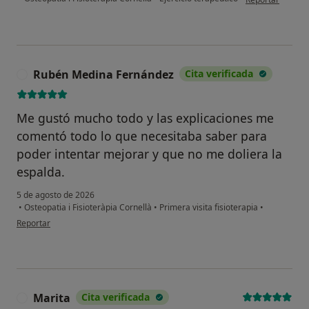
Rubén Medina Fernández
Cita verificada
R
Me gustó mucho todo y las explicaciones me
comentó todo lo que necesitaba saber para
poder intentar mejorar y que no me doliera la
espalda.
5 de agosto de 2026
•
Osteopatia i Fisioteràpia Cornellà
•
Primera visita fisioterapia
•
en opinión del usuario Rubén Medina Fernández
Reportar
Marita
Cita verificada
M