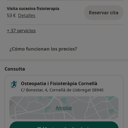
Visita sucesiva fisioterapia
Reservar cita
53 €
Detalles
+ 37 servicios
¿Cómo funcionan los precios?
Consulta
Osteopatia i Fisioteràpia Cornellà
C/ Bonestar, 4,
Cornellà de Llobregat
08940
Ampliar
se abre en una nueva pestañ
Disponibilidad