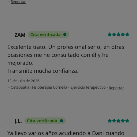
•
Reportar
ZAM
Cita verificada
Z
Excelente trato. Un profesional serio, en otras
ocasiones me he consultado con él y he
mejorado.
Transmite mucha confianza.
13 de julio de 2026
en opinión del 
•
Osteopatia i Fisioteràpia Cornellà
•
Ejercicio terapéutico
•
Reportar
J.L.
Cita verificada
J
Ya llevo varios años acudiendo a Dani cuando