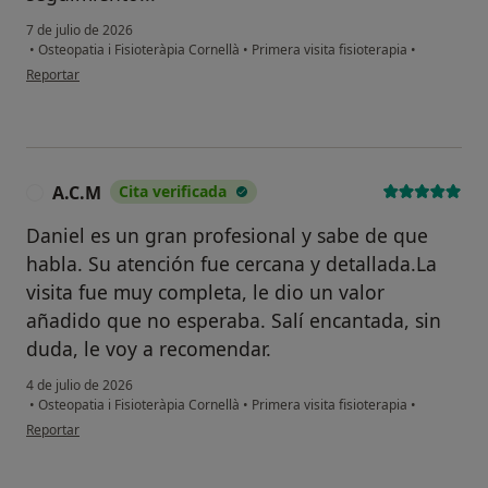
7 de julio de 2026
•
Osteopatia i Fisioteràpia Cornellà
•
Primera visita fisioterapia
•
en opinión del usuario J.Ll.
Reportar
A.C.M
Cita verificada
A
Daniel es un gran profesional y sabe de que
habla. Su atención fue cercana y detallada.La
visita fue muy completa, le dio un valor
añadido que no esperaba. Salí encantada, sin
duda, le voy a recomendar.
4 de julio de 2026
•
Osteopatia i Fisioteràpia Cornellà
•
Primera visita fisioterapia
•
en opinión del usuario A.C.M
Reportar