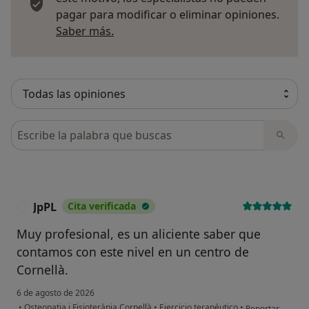
pagar para modificar o eliminar opiniones.
Más información sobre opiniones
Saber más.
Busca en opiniones
JpPL
Cita verificada
J
Muy profesional, es un aliciente saber que
contamos con este nivel en un centro de
Cornellà.
6 de agosto de 2026
en opinión del u
•
Osteopatia i Fisioteràpia Cornellà
•
Ejercicio terapéutico
•
Reportar