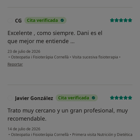
CG
Cita verificada
C
Excelente , como siempre. Dani es el
que mejor me entiende …
23 de julio de 2026
•
Osteopatia i Fisioteràpia Cornellà
•
Visita sucesiva fisioterapia
•
en opinión del usuario CG
Reportar
Javier González
Cita verificada
J
Trato muy cercano y un gran profesional, muy
recomendable.
14 de julio de 2026
•
Osteopatia i Fisioteràpia Cornellà
•
Primera visita Nutrición y Dietética
en opinión del usuario Javier González