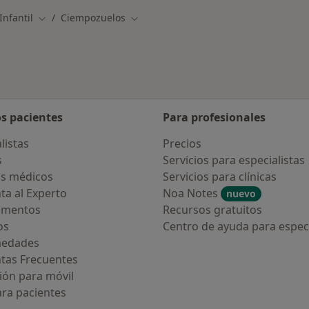
Infantil
Ciempozuelos
Cambiar de ciudad
Cambiar de ciudad
os pacientes
Para profesionales
listas
Precios
s
Servicios para especialistas
s médicos
Servicios para clínicas
ta al Experto
Noa Notes
nuevo
amentos
Recursos gratuitos
os
Centro de ayuda para especi
medades
tas Frecuentes
ión para móvil
ara pacientes