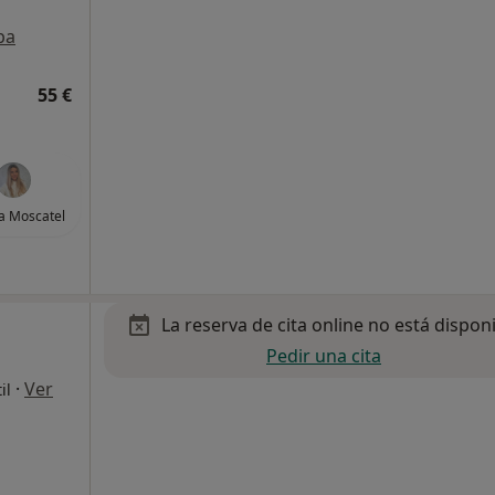
pa
55 €
a Moscatel
La reserva de cita online no está dispon
Pedir una cita
·
Ver
il