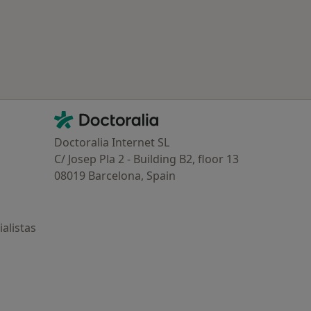
Contacto
Doctoralia - Página de inicio
Doctoralia Internet SL
C/ Josep Pla 2 - Building B2, floor 13
08019 Barcelona, Spain
alistas