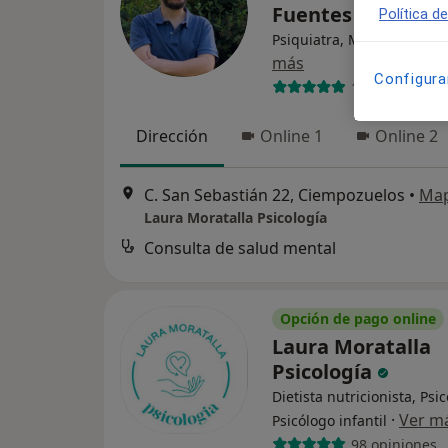
Fuentes
Política d
Psiquiatra, Médico genera
más
Configura
10 opiniones
Dirección
Online 1
Online 2
C. San Sebastián 22, Ciempozuelos
•
Ma
Laura Moratalla Psicología
Consulta de salud mental
Opción de pago online
Laura Moratalla
Psicología
Dietista nutricionista, Psi
·
Ver m
Psicólogo infantil
98 opiniones