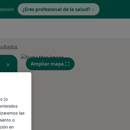
 sesión
¿Eres profesional de la salud?
sultados
Ampliar mapa
es (o
contenidos
lizaremos las
ible
miento o
ción en