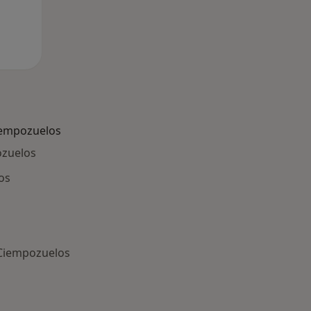
iempozuelos
ozuelos
os
 Ciempozuelos
ría: Otras enfermedades en Ciempozuelos