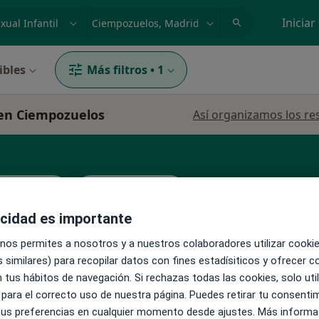
dad, enfermedad o nombre
p. ej. Madrid
Iniciar
ibles
Más filtros
•
1
l en Ciempozuelos
Así organizamos los re
Psiquiatra
Médico general
acidad es importante
 nos permites a nosotros y a nuestros colaboradores utilizar cooki
 similares) para recopilar datos con fines estadísiticos y ofrecer 
 tus hábitos de navegación. Si rechazas todas las cookies, solo uti
La reserva de cita online no está dispon
 para el correcto uso de nuestra página. Puedes retirar tu consenti
Pedir una cita
.
 tus preferencias en cualquier momento desde ajustes. Más informa