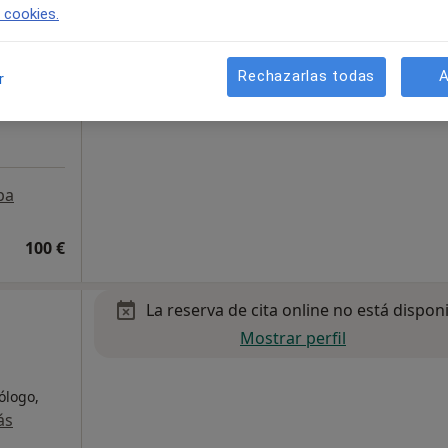
e cookies.
·
Ver
l
Rechazarlas todas
A
r
pa
100 €
La reserva de cita online no está dispon
Mostrar perfil
cólogo,
ás