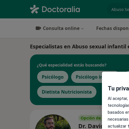
especiali
Consulta online
Fechas dispon
Especialistas en Abuso sexual infanti
¿Qué especialidad estás buscando?
Psicólogo
Psicólogo infantil
Tu priv
Dietista Nutricionista
Al aceptar,
tecnologías
basados en
Opción de pago online
necesarias
Dr. David Tomás B
actualizar