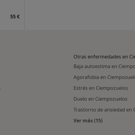
55 €
Otras enfermedades en C
Baja autoestima en Ciemp
Agorafobia en Ciempozuel
n
Estrés en Ciempozuelos
Duelo en Ciempozuelos
Trastorno de ansiedad en
Ver más (15)
ercanas a Ciempozuelos
Más en esta catego