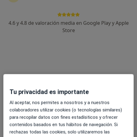
4.6 y 4.8 de valoración media en Google Play y Apple
Dra. Encarnación Antón Casas
Store
·
Ver más
Alergólogo
538 opiniones
Dirección
Online
C. Lealtad 18 entlo dcha, Santander
•
Mapa
Consultorio privado
Tu privacidad es importante
Consulta online
Servicio gratuito
Al aceptar, nos permites a nosotros y a nuestros
Este especialista no ofrece reserva de cita online en esta dirección.
colaboradores utilizar cookies (o tecnologías similares)
para recopilar datos con fines estadísiticos y ofrecer
Pedir una cita
contenidos basados en tus hábitos de navegación. Si
rechazas todas las cookies, solo utilizaremos las