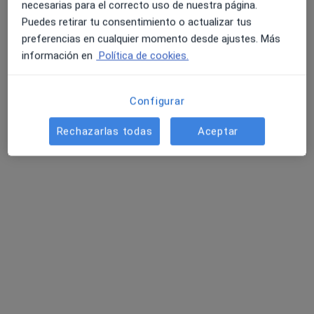
necesarias para el correcto uso de nuestra página.
Puedes retirar tu consentimiento o actualizar tus
preferencias en cualquier momento desde ajustes. Más
información en
Política de cookies.
Configurar
Dr. Carlos Fernández Galache
Rechazarlas todas
Aceptar
·
Ver más
Médico de familia, Médico general, Urgenciólogo
15 opiniones
Experto Salud metabólica y Riesgo cardiovascular
Menos energía, Más grasa: Analizamos la causa
Integración de Medicina, Ejercicio y Hábitos
Dirección
Online
Avenida de Valdecilla, s/n, Santander
•
Mapa
Unidad de Metabolismo y Longevidad | CronosFit®