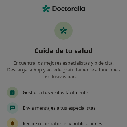
Men
Alergia Alimentaria • Santander, Spain
Filtros
• 1
Seguro
Mapa
Especialistas en Alergia alimentaria en
Cuida de tu salud
Santander
Así organizamos los resultados
Encuentra los mejores especialistas y pide cita.
Descarga la App y accede gratuitamente a funciones
exclusivas para ti:
¿Qué especialidad estás buscando?
Alergólogo
Urgenciólogo
Médico de famil
Gestiona tus visitas fácilmente
Envía mensajes a tus especialistas
Recibe recordatorios y notificaciones