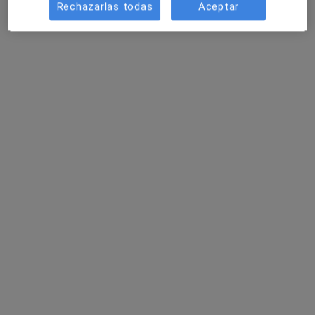
Rechazarlas todas
Aceptar
Dra. Mary Ann Otero Ledesma
·
Ver más
Pediatra
11 opiniones
Dirección
Online
Carrer de l'Alba 12, Sant Esteve Sesrovires
•
Mapa
Centro Médico HB
Primera visita Pediatría
60 €
Este especialista no ofrece reserva de cita online en esta dirección.
Pedir una cita