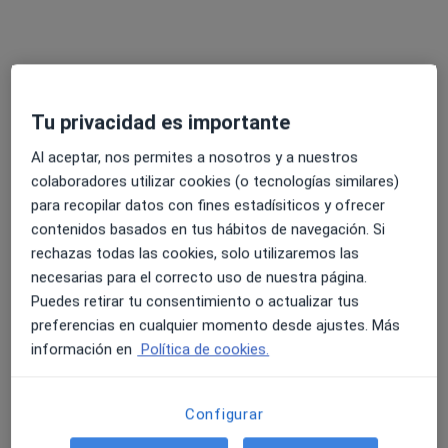
Tu privacidad es importante
Al aceptar, nos permites a nosotros y a nuestros
Dr. Arnau Parellada Berenguer
colaboradores utilizar cookies (o tecnologías similares)
Otorrino
para recopilar datos con fines estadísiticos y ofrecer
1 opinión
contenidos basados en tus hábitos de navegación. Si
Rambla del Celler, 129, Sant Cugat del Vallès
•
Mapa
rechazas todas las cookies, solo utilizaremos las
Policlínic Sant Cugat SLP
necesarias para el correcto uso de nuestra página.
Puedes retirar tu consentimiento o actualizar tus
Primera visita Otorrinolaringología
desde 90 €
preferencias en cualquier momento desde ajustes. Más
Este especialista no ofrece reserva de cita online en esta dirección.
información en
Política de cookies.
Pedir una cita
Configurar