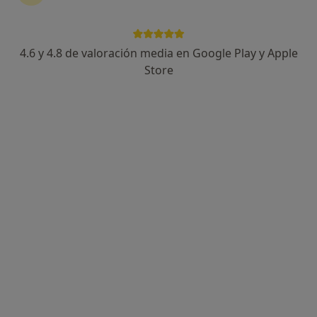
4.6 y 4.8 de valoración media en Google Play y Apple
Dr. Aldo Iparraguirre Castro
Store
·
Ver más
Alergólogo
11 opiniones
Dirección 1
Dirección 2
Dirección 3
Direcció
carrer Pedro i Pons, núm. 1, Sant Cugat del Vallès
•
Mapa
Hospital Universitari General de Catalunya - QuironSalud
Visita Alergología
Precio sin especificar
Este especialista no ofrece reserva de cita online en esta dirección.
Pedir una cita