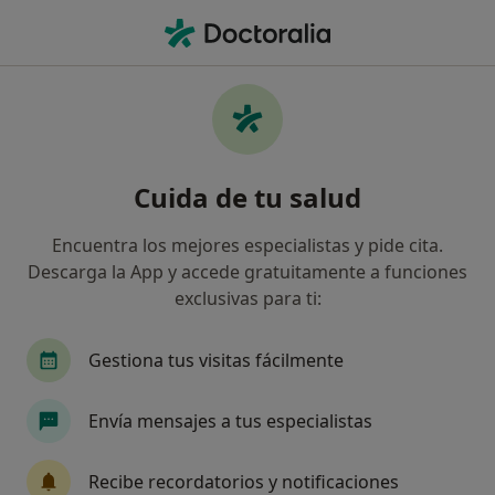
Men
Alergias Respiratorias • Terrassa, Barcelona
Filtros
• 1
Seguro
Mapa
Especialistas en Alergias respiratorias en
Cuida de tu salud
Terrassa
Así organizamos los resultados
Encuentra los mejores especialistas y pide cita.
Descarga la App y accede gratuitamente a funciones
exclusivas para ti:
¿Qué especialidad estás buscando?
Alergólogo
Pediatra
Neumólogo
Méd
Gestiona tus visitas fácilmente
Envía mensajes a tus especialistas
Recibe recordatorios y notificaciones