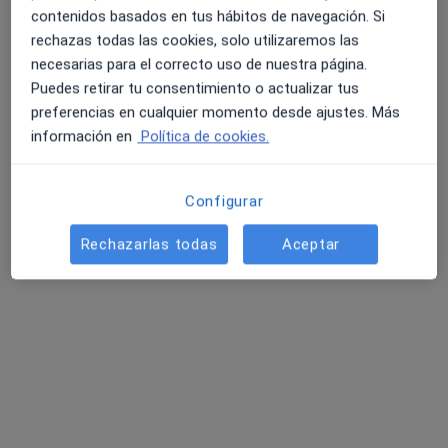
contenidos basados en tus hábitos de navegación. Si
rechazas todas las cookies, solo utilizaremos las
necesarias para el correcto uso de nuestra página.
Puedes retirar tu consentimiento o actualizar tus
preferencias en cualquier momento desde ajustes. Más
información en
Política de cookies.
Jose Villamarín Fernández
·
Ver más
Psicólogo
Configurar
39 opiniones
Rechazarlas todas
Aceptar
Dirección
Online
Carrer Cid, 21, Alcoi, alicante, España, Alcoy
•
Mapa
Despacho de Psicología Clínica Jose Villamarín, Alcoy
Primera visita neuropsicología
50 €
Este especialista no ofrece reserva de cita online en esta dirección.