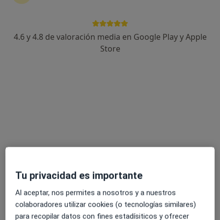
4.6 y 4.8 de valoración media en Google Play y Apple
Ana Mercedes Martinez Torregrosa
Store
·
Ver más
Psicóloga
61 opiniones
Dirección
Online
C/ Alfonso el Sabio 52, Ibi
•
Mapa
Consultorio privado, Calle Alfonso El Sabio, 52
Primera visita Psicología
65 €
Este especialista no ofrece reserva de cita online en esta dirección.
Tu privacidad es importante
Pedir una cita
Al aceptar, nos permites a nosotros y a nuestros
colaboradores utilizar cookies (o tecnologías similares)
para recopilar datos con fines estadísiticos y ofrecer