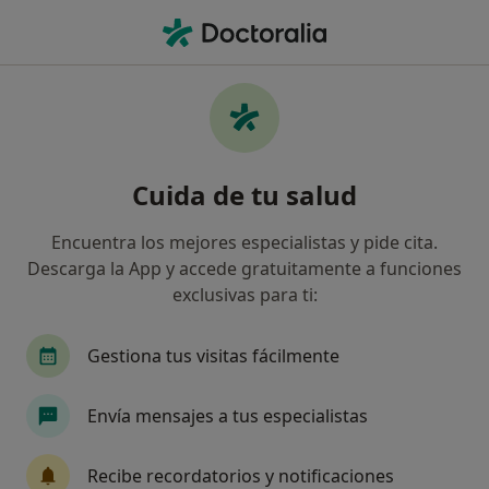
Men
Ansiedad Durante El Embarazo • Ibi, Alicante
Filtros
• 1
Mapa
Especialistas en Ansiedad durante el
Cuida de tu salud
embarazo en Ibi
Así organizamos los resultados
Encuentra los mejores especialistas y pide cita.
Descarga la App y accede gratuitamente a funciones
exclusivas para ti:
¿Qué especialidad estás buscando?
Psicólogo
Terapeuta complementario
Gestiona tus visitas fácilmente
Envía mensajes a tus especialistas
Recibe recordatorios y notificaciones