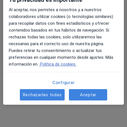
Al aceptar, nos permites a nosotros y a nuestros
colaboradores utilizar cookies (o tecnologías similares)
4.6 y 4.8 de valoración media en Google Play y Apple
para recopilar datos con fines estadísiticos y ofrecer
Dr. Juan Fernando García Henares
Store
contenidos basados en tus hábitos de navegación. Si
·
Ver más
Anestesista
rechazas todas las cookies, solo utilizaremos las
76 opiniones
necesarias para el correcto uso de nuestra página.
Puedes retirar tu consentimiento o actualizar tus
Dirección
Online 1
Online 2
preferencias en cualquier momento desde ajustes. Más
información en
Política de cookies.
Calle Extremadura 4, Orihuela
•
Mapa
Quiron Orihuela
Configurar
Visita Anestesiología y Reanimación
1 €
Rechazarlas todas
Aceptar
Este especialista no ofrece reserva de cita online en esta dirección.
Pedir una cita