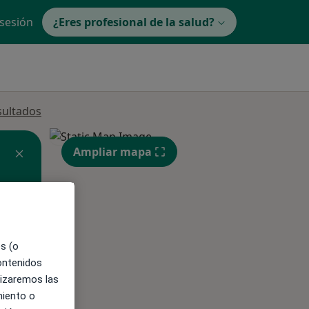
 sesión
¿Eres profesional de la salud?
sultados
Ampliar mapa
ible
es (o
contenidos
lizaremos las
miento o