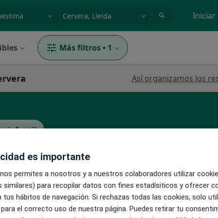
dad, enfermedad o nombre
p. ej. Madrid
Iniciar
ibles
Más filtros
•
1
ervera
Así organizamos los re
o infantil
acidad es importante
La reserva de cita online no está dispon
 nos permites a nosotros y a nuestros colaboradores utilizar cooki
Pedir una cita
Sociats
 similares) para recopilar datos con fines estadísiticos y ofrecer 
 tus hábitos de navegación. Si rechazas todas las cookies, solo uti
 para el correcto uso de nuestra página. Puedes retirar tu consenti