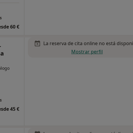
s
esde 60 €
La reserva de cita online no está dispon
-
Mostrar perfil
na
ólogo
s
esde 45 €