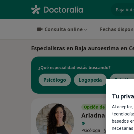
especiali
Consulta online
Fechas dispon
Especialistas en Baja autoestima en C
¿Qué especialidad estás buscando?
Psicólogo
Logopeda
Psicólog
Tu priv
Opción de pago online
Al aceptar,
Ariadna Castellà 
tecnologías
basados en
necesarias
·
Ver más
Psicóloga