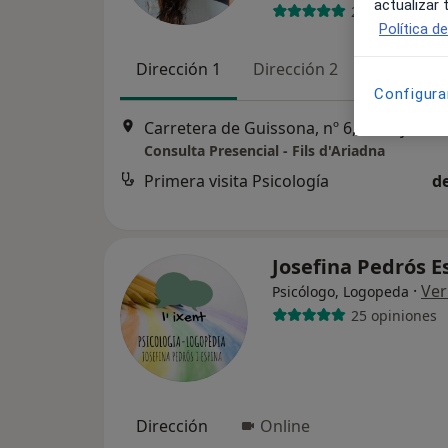
actualizar
20 opiniones
Política d
Dirección 1
Dirección 2
Online
Configura
Carretera de Guissona, nº
Consulta Presencial - Fils d'Ariadna
Primera visita Psicología
d
Josefina Pedrós 
·
Ver
Psicólogo, Logopeda
25 opiniones
Dirección
Online