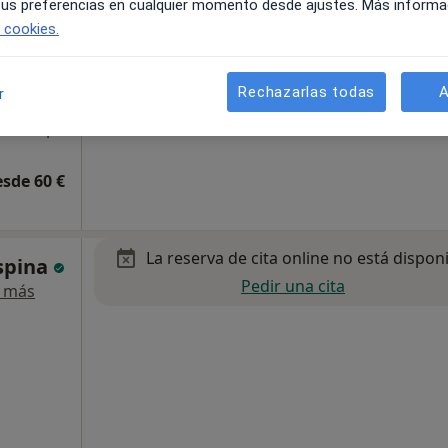
 tus preferencias en cualquier momento desde ajustes. Más informa
e cookies.
Rechazarlas todas
A
r
 6, Tarroja de Segarra
•
Mapa
esde 60 €
La reserva de cita online no está dispon
Espina
Pedir una cita
 más