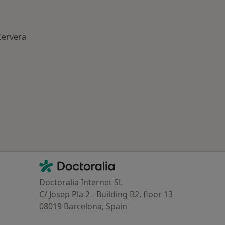
Cervera
ría: Otras enfermedades en Cervera
Contacto
Doctoralia - Página de inicio
Doctoralia Internet SL
C/ Josep Pla 2 - Building B2, floor 13
08019 Barcelona, Spain