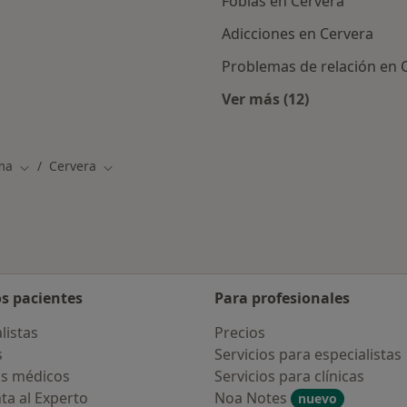
Fobias en Cervera
Adicciones en Cervera
Problemas de relación en 
Ver más (12)
rcanas a Cervera
Más en esta catego
ma
Cervera
Cambiar de ciudad
Cambiar de ciudad
os pacientes
Para profesionales
listas
Precios
s
Servicios para especialistas
s médicos
Servicios para clínicas
ta al Experto
Noa Notes
nuevo