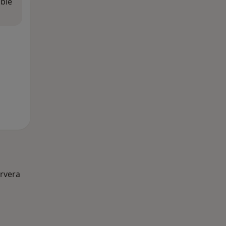
ible
rvera