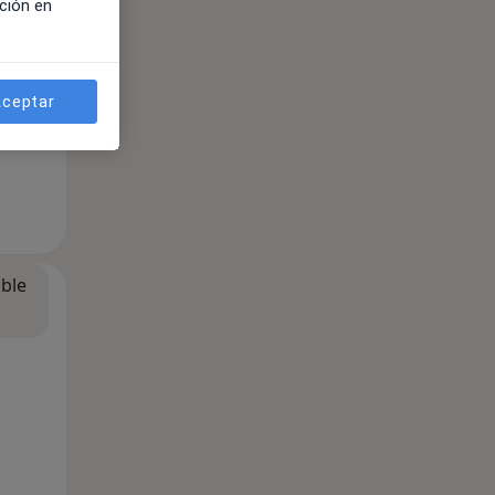
ción en
ceptar
ible