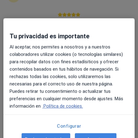
4.6 y 4.8 de valoración media en Google Play y Apple
Dr. Jaume Miralles Aguado
Store
·
Ver más
Tu privacidad es importante
Urólogo
499 opiniones
Al aceptar, nos permites a nosotros y a nuestros
colaboradores utilizar cookies (o tecnologías similares)
Dirección
Online
para recopilar datos con fines estadísiticos y ofrecer
contenidos basados en tus hábitos de navegación. Si
Avenida Vicente Ferri 19, Canals
•
Mapa
rechazas todas las cookies, solo utilizaremos las
Clínica Soriano
necesarias para el correcto uso de nuestra página.
Puedes retirar tu consentimiento o actualizar tus
Primera visita Urología
80 €
preferencias en cualquier momento desde ajustes. Más
Este especialista no ofrece reserva de cita online en esta dirección.
información en
Política de cookies.
Pedir una cita
Configurar