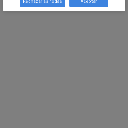
Rechazarlas todas
Aceptar
Dr. Juan Antonio Garcia Cebrian
Urólogo
137 opiniones
VICENTE BOIX 11 - 2º 4ª, Xàtiva
•
Mapa
Consultorio privado Xàtiva
Primera visita Urología
60 €
Este especialista no ofrece reserva de cita online en esta dirección.
Pedir una cita