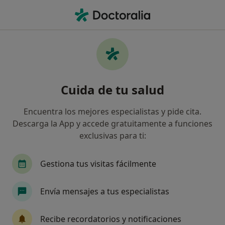
Men
Cistitis • Xàtiva, Valencia
Filtros
• 1
Seguro
Mapa
Especialistas en Cistitis en Xàtiva
Cuida de tu salud
Así organizamos los resultados
Encuentra los mejores especialistas y pide cita.
Descarga la App y accede gratuitamente a funciones
¿Qué especialidad estás buscando?
exclusivas para ti:
Urólogo
Médico de familia
Gestiona tus visitas fácilmente
Envía mensajes a tus especialistas
Recibe recordatorios y notificaciones