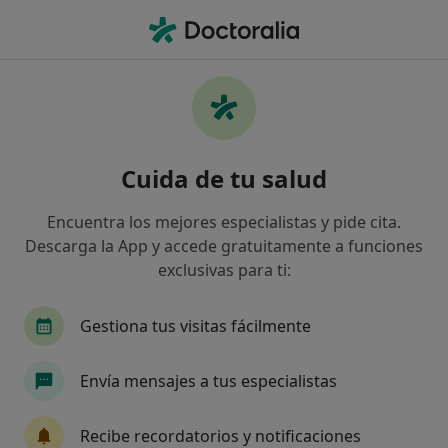
Men
Cleptomanía • Algemesi, Valencia
Filtros
• 1
Seguro
Mapa
Especialistas en Cleptomanía en Algemesi
Cuida de tu salud
Así organizamos los resultados
Encuentra los mejores especialistas y pide cita.
Descarga la App y accede gratuitamente a funciones
¿Qué especialidad estás buscando?
exclusivas para ti:
Psicólogo
Psicólogo infantil
Fisioterapeu
Gestiona tus visitas fácilmente
Envía mensajes a tus especialistas
Recibe recordatorios y notificaciones