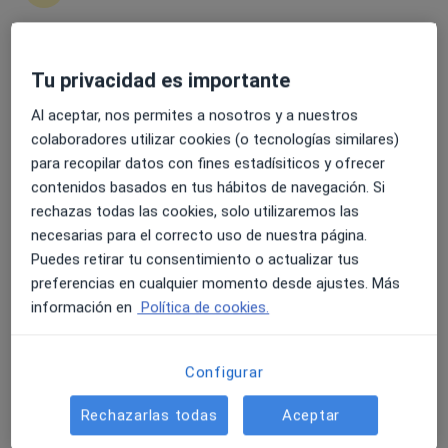
4.6 y 4.8 de valoración media en Google Play y Apple
Tu privacidad es importante
Opción de pago online
Store
Daniel Santiago Amores
Al aceptar, nos permites a nosotros y a nuestros
·
Ver más
Psicólogo, Psicólogo infantil
colaboradores utilizar cookies (o tecnologías similares)
261 opiniones
para recopilar datos con fines estadísiticos y ofrecer
contenidos basados en tus hábitos de navegación. Si
Dirección
Online 1
Online 2
rechazas todas las cookies, solo utilizaremos las
necesarias para el correcto uso de nuestra página.
Puedes retirar tu consentimiento o actualizar tus
Carrer Sant Isidre Llaurador, Algemesi
•
Mapa
preferencias en cualquier momento desde ajustes. Más
Clínica Alzenit
información en
Política de cookies.
Primera visita Psicología
55 €
Este especialista no ofrece reserva de cita online en esta dirección.
Configurar
Pedir una cita
Rechazarlas todas
Aceptar