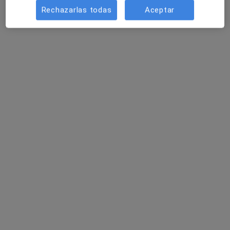
Rechazarlas todas
Aceptar
Mostrar perfil
Imbernon Fisioterapia y Osteopatía
Fisioterapeuta, Osteópata
288 opiniones
Calle del Alcalde Felipe Uhagón 2, Bilbao
•
Mapa
Imbernon Fisioterapia y Osteopatía
Visita Fisioterapia
desde 50 €
Mostrar más servicios