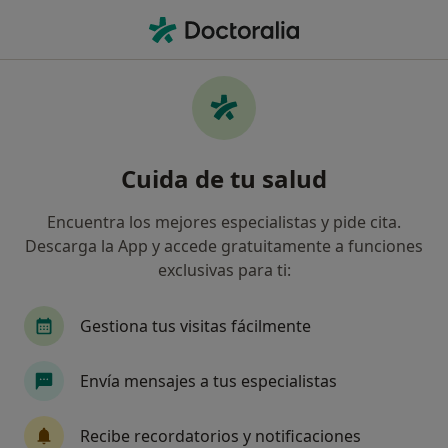
Men
Cólico Infantil • Bilbao, Vizcaya
Filtros
• 1
Seguro
Mapa
Especialistas en Cólico infantil en Bilbao
Cuida de tu salud
Así organizamos los resultados
Encuentra los mejores especialistas y pide cita.
Descarga la App y accede gratuitamente a funciones
¿Qué especialidad estás buscando?
exclusivas para ti:
Pediatra
Fisioterapeuta
Osteópata
M
Gestiona tus visitas fácilmente
Envía mensajes a tus especialistas
Recibe recordatorios y notificaciones