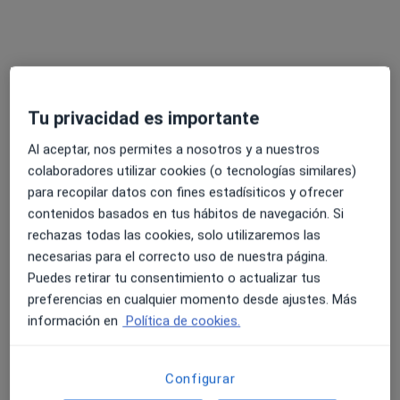
Especialistas Médicos Bilbao
·
Ver
Médico estético, Dietista nutricionista, Oftalmólogo
más
Tu privacidad es importante
534 opiniones
Al aceptar, nos permites a nosotros y a nuestros
Gran Vía Don Diego López de Haro, 81, Planta 3, Bilbao
•
Mapa
colaboradores utilizar cookies (o tecnologías similares)
Especialistas Médicos Bilbao
para recopilar datos con fines estadísiticos y ofrecer
Visita Medicina Estética y Cirugía Cosmética
Servicio gratuito
contenidos basados en tus hábitos de navegación. Si
Mostrar más servicios
rechazas todas las cookies, solo utilizaremos las
necesarias para el correcto uso de nuestra página.
Puedes retirar tu consentimiento o actualizar tus
preferencias en cualquier momento desde ajustes. Más
Dra. María Sánchez
Itsaso Martin Gandia
Esther Martínez
información en
Política de cookies.
López
Heras
Ver todos los especialistas (6)
Configurar
Ningún profesional de este centro tiene citas disponibles