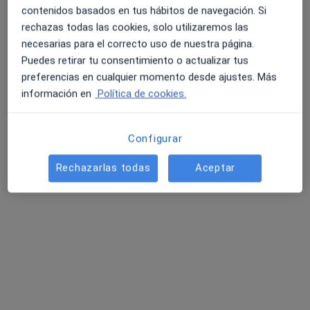
contenidos basados en tus hábitos de navegación. Si
rechazas todas las cookies, solo utilizaremos las
necesarias para el correcto uso de nuestra página.
Puedes retirar tu consentimiento o actualizar tus
preferencias en cualquier momento desde ajustes. Más
información en
Política de cookies.
Dr. Dustin Sergei Portilla Piña
·
Ver más
Digestólogo
Configurar
2 opiniones
Rechazarlas todas
Aceptar
Carrer de Pere Martell 42, Tarragona
•
Mapa
Hospital Viamed Monegal
Primera visita Aparato Digestivo
Precio sin especificar
Este especialista no ofrece reserva de cita online en esta dirección.
Pedir una cita