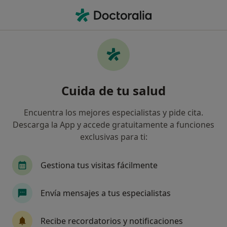
Men
Colitis Ulcerosa • Tarragona, Tarragona
Filtros
• 1
Seguro
Mapa
Especialistas en Colitis ulcerosa en
Cuida de tu salud
Tarragona
Así organizamos los resultados
Encuentra los mejores especialistas y pide cita.
Descarga la App y accede gratuitamente a funciones
exclusivas para ti:
¿Qué especialidad estás buscando?
Digestólogo
Angiólogo y cirujano vascular
Gestiona tus visitas fácilmente
Envía mensajes a tus especialistas
Recibe recordatorios y notificaciones