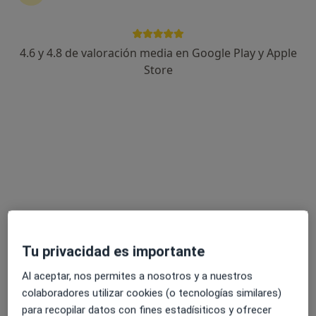
4.6 y 4.8 de valoración media en Google Play y Apple
Dr. Miguel Papo Berger
Store
·
Ver más
Digestólogo
36 opiniones
Dirección 1
Dirección 2
Online
Avd Roma 3, Tarragona
•
Mapa
Milenium Imperial Tarraco
Visita Aparato Digestivo
Precio sin especificar
Este especialista no ofrece reserva de cita online en esta dirección.
Tu privacidad es importante
Pedir una cita
Al aceptar, nos permites a nosotros y a nuestros
colaboradores utilizar cookies (o tecnologías similares)
para recopilar datos con fines estadísiticos y ofrecer