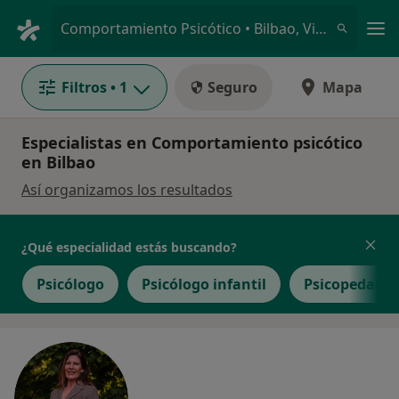
Men
Comportamiento Psicótico • Bilbao, Vizcaya
Filtros
• 1
Seguro
Mapa
Especialistas en Comportamiento psicótico
en Bilbao
Así organizamos los resultados
¿Qué especialidad estás buscando?
Psicólogo
Psicólogo infantil
Psicopedago