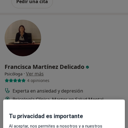
Pedir una cita
Francisca Martínez Delicado
·
Ver más
Psicóloga
4 opiniones
Experta en ansiedad y depresión
Psicología Clínica, Master en Salud Mental
Enfoque integrador
Tu privacidad es importante
Dirección
Online
Al aceptar, nos permites a nosotros y a nuestros