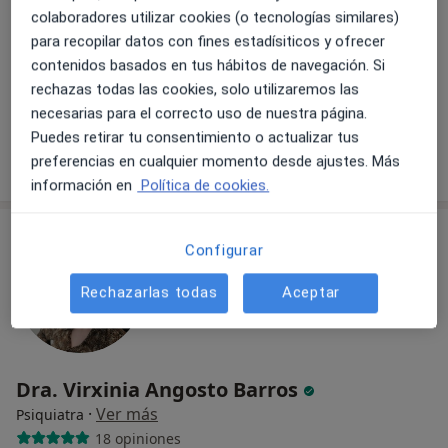
colaboradores utilizar cookies (o tecnologías similares)
Alameda San Mamés 37-4ºdpto.7, Bilbao
•
Mapa
para recopilar datos con fines estadísiticos y ofrecer
Consultorio privado
contenidos basados en tus hábitos de navegación. Si
Primera visita Psicología
60 €
rechazas todas las cookies, solo utilizaremos las
necesarias para el correcto uso de nuestra página.
Este especialista no ofrece reserva de cita online en esta dirección.
Puedes retirar tu consentimiento o actualizar tus
Pedir una cita
preferencias en cualquier momento desde ajustes. Más
información en
Política de cookies.
Configurar
Rechazarlas todas
Aceptar
Dra. Virxinia Angosto Barros
·
Ver más
Psiquiatra
18 opiniones