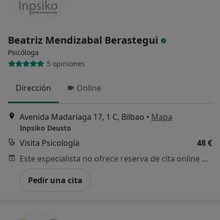
No, pero lo consideraría
Beatriz Mendizabal Berastegui
No, y no confío en ello
Psicóloga
5 opiniones
Continuar
Dirección
Online
Avenida Madariaga 17, 1 C, Bilbao
•
Mapa
Inpsiko Deusto
Visita Psicología
48 €
Este especialista no ofrece reserva de cita online en esta dirección.
Pedir una cita