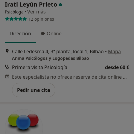
Irati Leyún Prieto
·
Ver más
Psicóloga
12 opiniones
Dirección
Online
Calle Ledesma 4, 3ª planta, local 1, Bilbao
•
Mapa
Anma Psicólogos y Logopedas Bilbao
Primera visita Psicología
desde 60 €
Este especialista no ofrece reserva de cita online en esta dirección.
Pedir una cita
¿Alguna vez has usado una app
o chatbot de IA para hablar
sobre un tema emocional o
psicológico?
Sí, varias veces
Sí, una vez