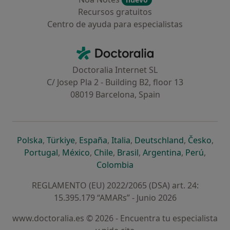
Recursos gratuitos
Centro de ayuda para especialistas
Contacto
Doctoralia - Página de inicio
Doctoralia Internet SL
C/ Josep Pla 2 - Building B2, floor 13
08019 Barcelona, Spain
se abre en una nueva pestaña
se abre en una nueva pestaña
se abre en una nueva pestaña
se abre en una nueva pes
se abre en 
se a
Polska
,
Türkiye
,
España
,
Italia
,
Deutschland
,
Česko
,
se abre en una nueva pestaña
se abre en una nueva pestaña
se abre en una nueva pestaña
se abre en una nueva p
se abre en 
se abr
Portugal
,
México
,
Chile
,
Brasil
,
Argentina
,
Perú
,
se abre en una nueva pe
Colombia
REGLAMENTO (EU) 2022/2065 (DSA) art. 24:
15.395.179 “AMARs” - Junio 2026
www.doctoralia.es © 2026 - Encuentra tu especialista