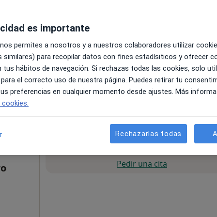
acidad es importante
 nos permites a nosotros y a nuestros colaboradores utilizar cooki
 similares) para recopilar datos con fines estadísiticos y ofrecer 
 tus hábitos de navegación. Si rechazas todas las cookies, solo uti
 para el correcto uso de nuestra página. Puedes retirar tu consenti
Mapa
 tus preferencias en cualquier momento desde ajustes. Más informa
e cookies.
85 €
Rechazarlas todas
A
r
La reserva de cita online no está dispon
Pedir una cita
ro