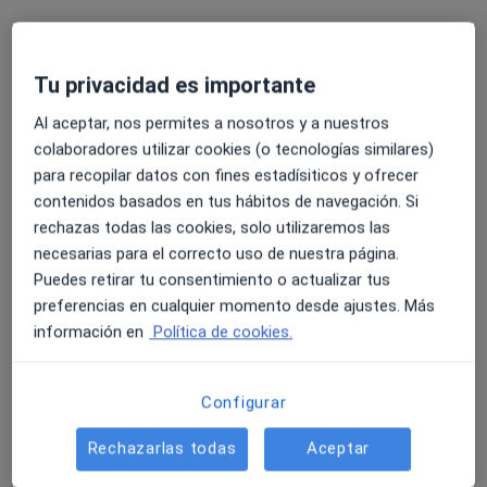
Calle Belorado 6, Burgos
•
Mapa
ESPACIO, psicólogos y sexólogos en BURGOS.
Consulta online
75 €
Tu privacidad es importante
Este especialista no ofrece reserva de cita online en esta dirección.
Al aceptar, nos permites a nosotros y a nuestros
colaboradores utilizar cookies (o tecnologías similares)
Pedir una cita
para recopilar datos con fines estadísiticos y ofrecer
contenidos basados en tus hábitos de navegación. Si
rechazas todas las cookies, solo utilizaremos las
necesarias para el correcto uso de nuestra página.
Puedes retirar tu consentimiento o actualizar tus
preferencias en cualquier momento desde ajustes. Más
información en
Política de cookies.
David Angulo
Configurar
·
Ver más
Psicólogo
Rechazarlas todas
Aceptar
3 opiniones