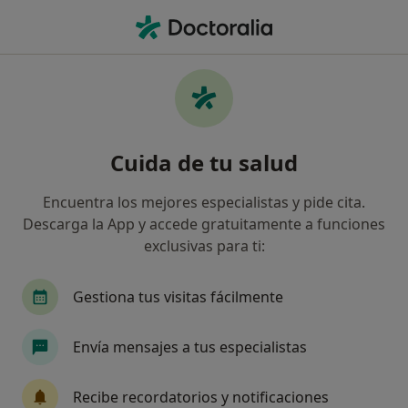
Men
Crisis De Pareja • Burgos, Burgos
Filtros
• 1
Seguro
Mapa
Especialistas en Crisis de pareja en Burgos
Cuida de tu salud
Así organizamos los resultados
Encuentra los mejores especialistas y pide cita.
Descarga la App y accede gratuitamente a funciones
¿Qué especialidad estás buscando?
exclusivas para ti:
Psicólogo
Psicólogo infantil
Psiquiatra
Gestiona tus visitas fácilmente
Envía mensajes a tus especialistas
Recibe recordatorios y notificaciones