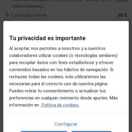
Clínica Funveca
Consulta online
60 €
Este especialista no ofrece reserva de cita online en esta dirección.
Pedir una cita
Tu privacidad es importante
Al aceptar, nos permites a nosotros y a nuestros
colaboradores utilizar cookies (o tecnologías similares)
para recopilar datos con fines estadísiticos y ofrecer
contenidos basados en tus hábitos de navegación. Si
rechazas todas las cookies, solo utilizaremos las
necesarias para el correcto uso de nuestra página.
Puedes retirar tu consentimiento o actualizar tus
preferencias en cualquier momento desde ajustes. Más
Opción de pago online
información en
Política de cookies.
Susana Rodriguez Huerta
·
Ver más
Psicóloga, Dietista nutricionista
Configurar
120 opiniones