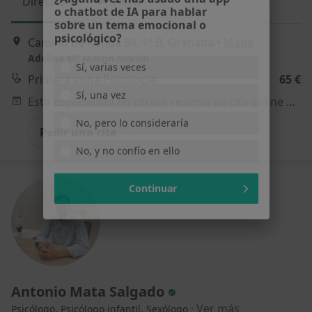
o chatbot de IA para hablar
Dirección
Online
sobre un tema emocional o
psicológico?
Camino de Ronda 98, 1º B, Granada
•
Mapa
Sí, varias veces
Adelina Mª Martín Martín
Primera visita Psicología
65 €
Sí, una vez
Este especialista no ofrece reserva de cita online en esta dirección.
No, pero lo consideraría
Pedir una cita
No, y no confío en ello
Continuar
Antonio Mata Salgado
·
Ver más
Psicólogo, Psicólogo infantil, Sexólogo