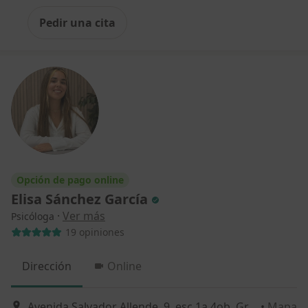
Pedir una cita
Opción de pago online
Elisa Sánchez García
·
Ver más
Psicóloga
19 opiniones
Dirección
Online
Avenida Salvador Allende, 9, esc 1a 4ob, Granada
•
Mapa