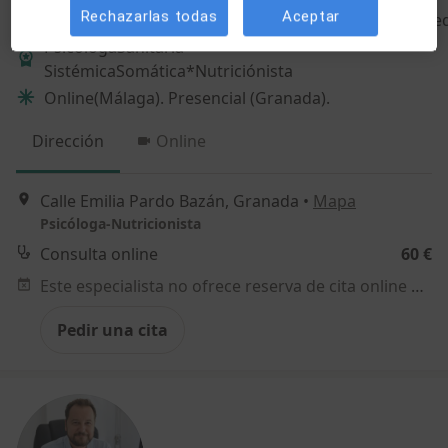
Rechazarlas todas
Aceptar
TCAs*Alimentación*Peso*Adicciones*Trauma*Ansie
PsicólogaSanitaria
SistémicaSomática*Nutriciónista
Online(Málaga). Presencial (Granada).
Dirección
Online
Calle Emilia Pardo Bazán, Granada
•
Mapa
Psicóloga-Nutricionista
Consulta online
60 €
Este especialista no ofrece reserva de cita online en esta dirección.
Pedir una cita