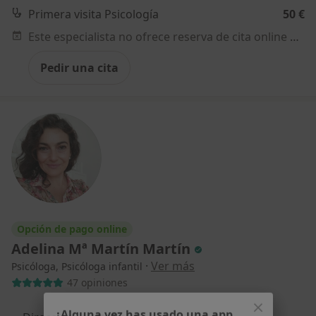
Primera visita Psicología
50 €
Este especialista no ofrece reserva de cita online en esta dirección.
Pedir una cita
Opción de pago online
Adelina Mª Martín Martín
·
Ver más
Psicóloga, Psicóloga infantil
47 opiniones
¿Alguna vez has usado una app