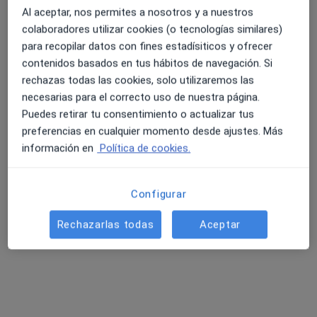
Al aceptar, nos permites a nosotros y a nuestros
colaboradores utilizar cookies (o tecnologías similares)
para recopilar datos con fines estadísiticos y ofrecer
contenidos basados en tus hábitos de navegación. Si
rechazas todas las cookies, solo utilizaremos las
necesarias para el correcto uso de nuestra página.
Puedes retirar tu consentimiento o actualizar tus
Marta López Such
preferencias en cualquier momento desde ajustes. Más
·
Ver más
Psicóloga
información en
Política de cookies.
16 opiniones
Dirección
Online
Configurar
Rechazarlas todas
Aceptar
C. Ibiza 2, Benidorm
•
Mapa
Mirall Psicología
Primera visita Psicología
65 €
Este especialista no ofrece reserva de cita online en esta dirección.