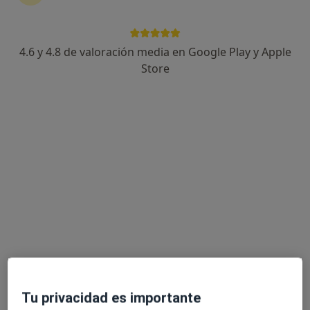
4.6 y 4.8 de valoración media en Google Play y Apple
Laura Devesa
Store
·
Ver más
Psicóloga
6 opiniones
Dirección
Online
Avenida País Valencia 3, Villajoyosa
•
Mapa
Psinergia Psicología
Primera visita Psicología
65 €
Este especialista no ofrece reserva de cita online en esta dirección.
Pedir una cita
Tu privacidad es importante