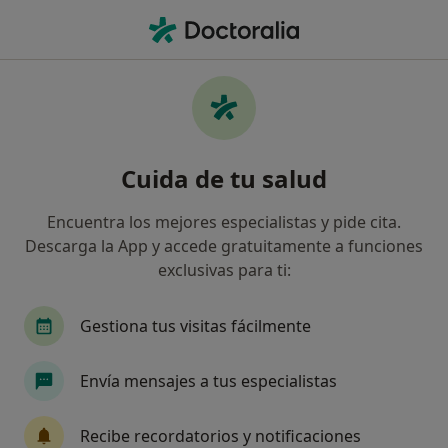
Men
Dificultad En El Desempeño Del Puesto Laboral • Villajoyosa, Alicante
Filtros
• 1
Seguro
Mapa
Especialistas en Dificultad en el desempeño
Cuida de tu salud
del puesto laboral en Villajoyosa
Así organizamos los resultados
Encuentra los mejores especialistas y pide cita.
Descarga la App y accede gratuitamente a funciones
exclusivas para ti:
¿Qué especialidad estás buscando?
Psicólogo
Gestiona tus visitas fácilmente
Envía mensajes a tus especialistas
Recibe recordatorios y notificaciones