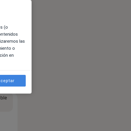
es (o
contenidos
lizaremos las
miento o
ción en
ceptar
ible