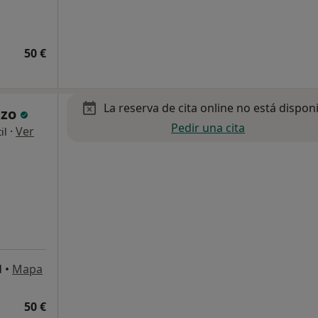
50 €
La reserva de cita online no está dispon
nzo
Pedir una cita
·
Ver
il
d
•
Mapa
50 €