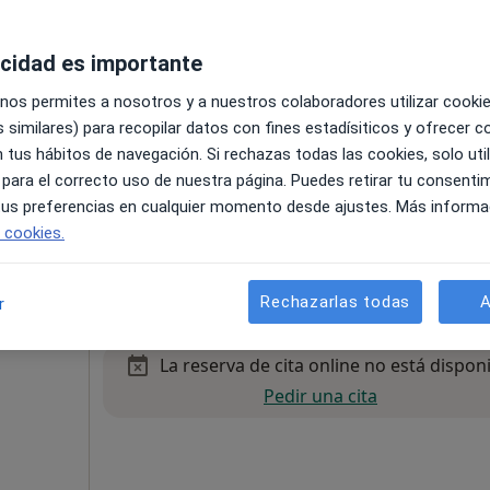
Pedir una cita
uélamo
acidad es importante
 nos permites a nosotros y a nuestros colaboradores utilizar cooki
 similares) para recopilar datos con fines estadísiticos y ofrecer 
 tus hábitos de navegación. Si rechazas todas las cookies, solo uti
 para el correcto uso de nuestra página. Puedes retirar tu consenti
 tus preferencias en cualquier momento desde ajustes. Más informa
3º Derecha, Madrid
•
Mapa
e cookies.
60 €
Rechazarlas todas
A
r
La reserva de cita online no está dispon
Pedir una cita