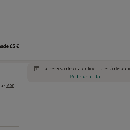
a
esde 65 €
La reserva de cita online no está dispon
Pedir una cita
·
Ver
go