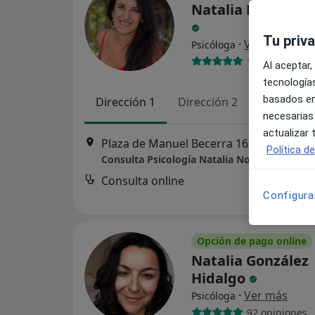
Natalia Nogal H
Tu priv
·
Ver más
Psicóloga
121 opiniones
Al aceptar,
tecnologías
basados en
Dirección 1
Dirección 2
Online
necesarias
actualizar
Plaza de Manuel Becerra 16 
Política d
Consulta Psicología Natalia Nogal
Consulta online
Configura
Opción de pago online
Natalia González
Hidalgo
·
Ver más
Psicóloga
92 opiniones