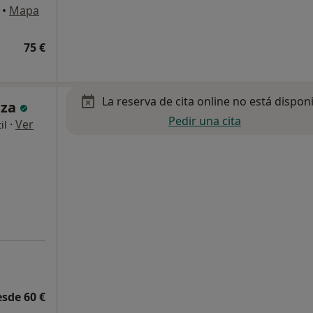
•
Mapa
75 €
La reserva de cita online no está dispon
iza
Pedir una cita
·
Ver
il
esde 60 €