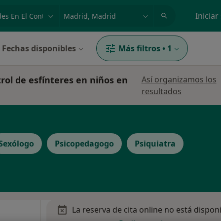
dad, enfermedad o nombre
p. ej. Madrid
Iniciar
Fechas disponibles
Más filtros
•
1
trol de esfínteres en niños en
Así organizamos los
resultados
Sexólogo
Psicopedagogo
Psiquiatra
La reserva de cita online no está dispon